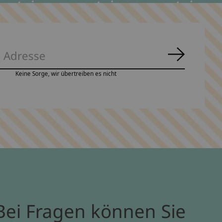
Abonnie
Keine Sorge, wir übertreiben es nicht
Bei Fragen können Sie