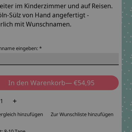
eiter im Kinderzimmer und auf Reisen.
öln-Sülz von Hand angefertigt -
rlich mit Wunschnamen.
hname eingeben:
*
In den Warenkorb
— €54,95
e:
rgleich hinzufügen
Zur Wunschliste hinzufügen
t: 8-10 Tage