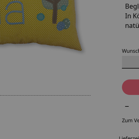
Begl
In K
natü
Wunsc
Meng
Zum Ve
Lieferzei