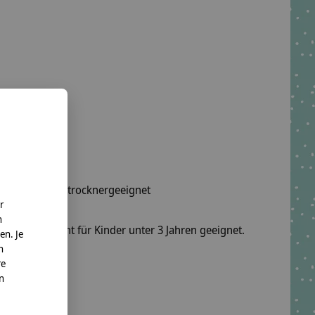
wäsche, nicht trocknergeeignet
r
n
fel sind nicht für Kinder unter 3 Jahren geeignet.
en. Je
n
re
o. KG
nn
te.net