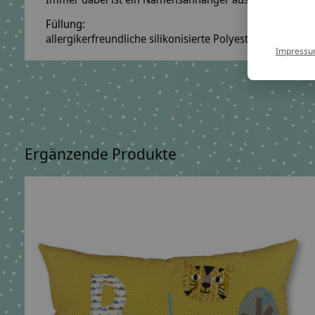
Füllung:
allergikerfreundliche silikonisierte Polyesterfaserbäll
Impress
Ergänzende Produkte
Carousel items