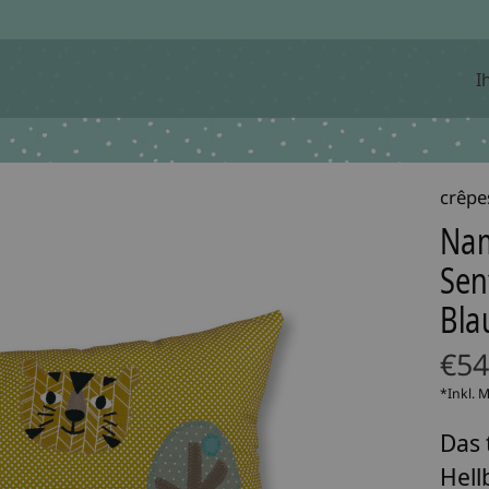
I
crêpe
Nam
Sen
Bla
€54
*Inkl. 
Das 
Hell