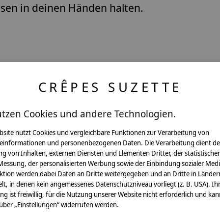
ssen in deinen Händen halten.
CRÊPES SUZETTE
utzen Cookies und andere Technologien.
Pflegehinweis:
Waschbar bei 30°C Schon
bsite nutzt Cookies und vergleichbare Funktionen zur Verarbeitung von
einformationen und personenbezogenen Daten. Die Verarbeitung dient de
Sicherheitshinweise:
g von Inhalten, externen Diensten und Elementen Dritter, der statistische
Die angehangenen Holzwür
Messung, der personalisierten Werbung sowie der Einbindung sozialer Medi
ktion werden dabei Daten an Dritte weitergegeben und an Dritte in Länder
Angaben zum Hersteller:
lt, in denen kein angemessenes Datenschutzniveau vorliegt (z. B. USA). Ih
crêpes suzette GmbH & C
ung ist freiwillig, für die Nutzung unserer Website nicht erforderlich und ka
Sülzburgstraße 108
 über „Einstellungen“ widerrufen werden.
50937 Köln
E-Mail:
info@crepes-suzet