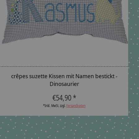
crêpes suzette Kissen mit Namen bestickt -
c
Dinosaurier
€54,90 *
*Inkl. MwSt. zzgl.
Versandkosten