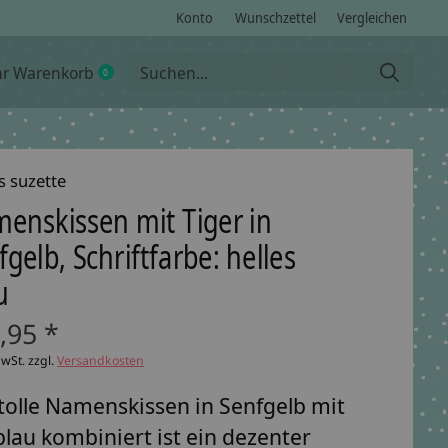
Konto
Wunschzettel
Vergleichen
hr Warenkorb
0
items
s suzette
enskissen mit Tiger in
fgelb, Schriftfarbe: helles
u
,95 *
MwSt. zzgl.
Versandkosten
tolle Namenskissen in Senfgelb mit
blau kombiniert ist ein dezenter