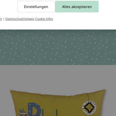
Tel.:
+49 221 2616939
Einstellungen
Alles akzeptieren
chen OEKO-TEX 100
um
|
Datenschutzhinweis
Cookie Infos