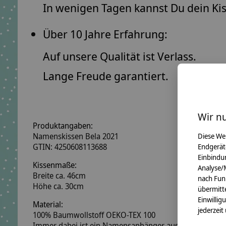
In wenigen Tagen kannst Du dein Ki
Über 10 Jahre Erfahrung:
Auf unsere Qualität ist Verlass.
Lange Freude garantiert.
Wir n
Produktangaben:
Namenskissen Bela 2021
Diese We
GTIN: 4250608113688
Endgerät
Einbindun
Kissenmaße:
Analyse/
Breite ca. 46cm
nach Fun
Höhe ca. 30cm
übermitte
Einwillig
Material:
jederzeit
100% Baumwollstoff OEKO-TEX 100
Immer dabei ist ein Namensanhänger aus Holzwürfeln