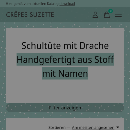
Hier geht’s zum aktuellen Katalog
download
0
items
Schultüte mit Drache
Handgefertigt aus Stoff
mit Namen
Filter anzeigen
Sortieren —
Am meisten angesehen