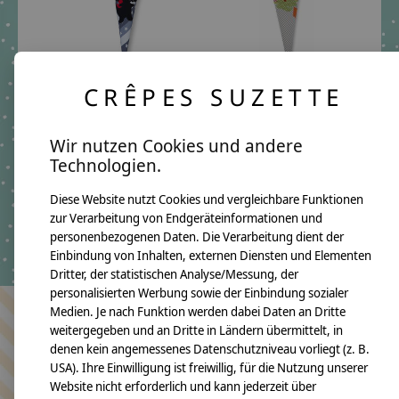
CRÊPES SUZETTE
Geschwisterschultüte
Geschwisterschultüte
aus Stoff Drache und
aus Stoff mit Drache und
Wunschnamen
Wunschnamen
Wir nutzen Cookies und andere
€39,90 - €56,80
€34,90 - €44,80
Technologien.
*Inkl. MwSt. zzgl.
*Inkl. MwSt. zzgl.
Versandkosten
Versandkosten
Diese Website nutzt Cookies und vergleichbare Funktionen
zur Verarbeitung von Endgeräteinformationen und
personenbezogenen Daten. Die Verarbeitung dient der
Einbindung von Inhalten, externen Diensten und Elementen
Dritter, der statistischen Analyse/Messung, der
personalisierten Werbung sowie der Einbindung sozialer
Medien. Je nach Funktion werden dabei Daten an Dritte
weitergegeben und an Dritte in Ländern übermittelt, in
Bleiben Sie in Kontakt
denen kein angemessenes Datenschutzniveau vorliegt (z. B.
USA). Ihre Einwilligung ist freiwillig, für die Nutzung unserer
Website nicht erforderlich und kann jederzeit über