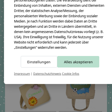
personenbezogenen Daten. Die Verarbeitung dient der
Einbindung von Inhalten, externen Diensten und Elementen
Dritter, der statistischen Analyse/Messung, der
personalisierten Werbung sowie der Einbindung sozialer
Medien. Je nach Funktion werden dabei Daten an Dritte
crêpes suzette
crêpes suzette
Kindergartentasche mit
Kindergartentasche
weitergegeben und an Dritte in Ländern übermittelt, in
Namen bestickt Motiv:
wandelbar zum Rucksack
denen kein angemessenes Datenschutzniveau vorliegt (z. B.
Löwe
mit Namen bestickt
USA). Ihre Einwilligung ist freiwillig, für die Nutzung unserer
Motiv: Traktor
Website nicht erforderlich und kann jederzeit über
€59,90 *
„Einstellungen“ widerrufen werden.
€59,90 *
*Inkl. MwSt. zzgl.
Versandkosten
*Inkl. MwSt. zzgl.
Versandkosten
Einstellungen
Alles akzeptieren
Impressum
|
Datenschutzhinweis
Cookie Infos