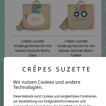
crêpes suzette
crêpes suzette
Kindergartentasche mit
Kindergartentasche mit
Namen bestickt Motiv:
Namen bestickt Motiv:
Dino
Traktor
€59,90 *
€59,90 *
CRÊPES SUZETTE
*Inkl. MwSt. zzgl.
*Inkl. MwSt. zzgl.
Versandkosten
Versandkosten
Wir nutzen Cookies und andere
Technologien.
Diese Website nutzt Cookies und vergleichbare Funktionen
zur Verarbeitung von Endgeräteinformationen und