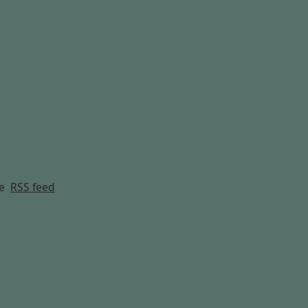
g
e
RSS feed