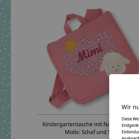
Wir n
Diese We
Kindergartentasche mit Namen bestick
Endgerät
Motiv: Schaf und Stern
Einbindun
Analyse/