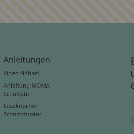
Anleitungen
Video Nähset
Anleitung MOMA
Schultüte
Leseknochen
Schnittmuster
T