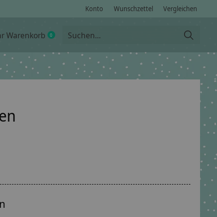
Konto
Wunschzettel
Vergleichen
hr Warenkorb
0
items
hen
en