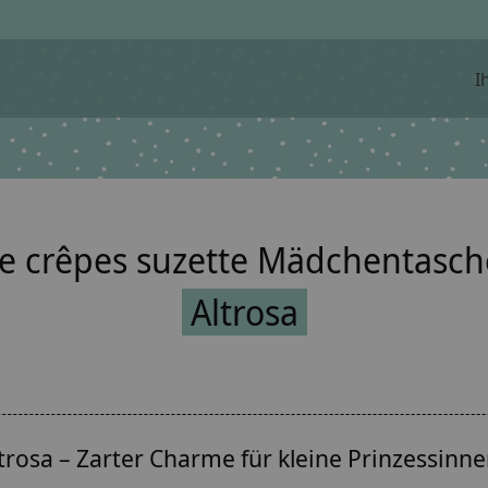
I
e crêpes suzette Mädchentasc
Altrosa
rosa – Zarter Charme für kleine Prinzessinn