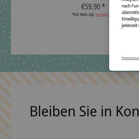
€59,90 *
nach Fun
übermitte
*Inkl. MwSt. zzgl.
Versandkosten
Einwillig
jederzeit
Impress
Bleiben Sie in Ko