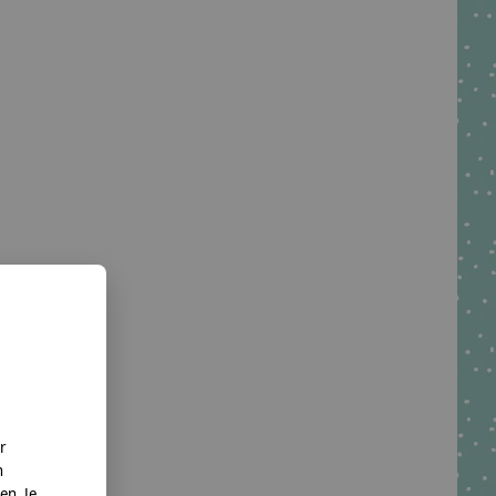
r
n
en. Je