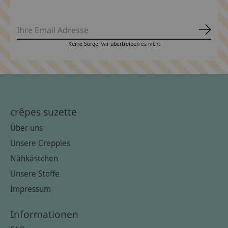
Abonn
Keine Sorge, wir übertreiben es nicht
crêpes suzette
Über uns
Unsere Creppies
Nähkästchen
Unsere Stoffe
Impressum
Informationen