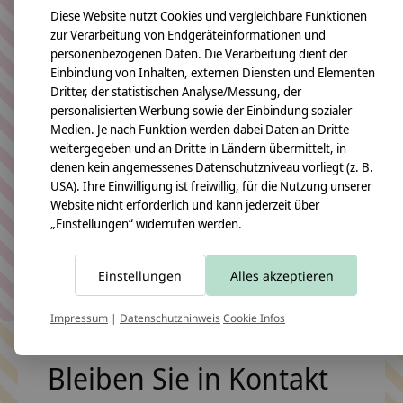
Bestellvorganges werden Sie direkt zu Ihrem
Diese Website nutzt Cookies und vergleichbare Funktionen
Online-Banking-Konto weitergeleitet.
zur Verarbeitung von Endgeräteinformationen und
Bitte halten Sie Ihre Online-Banking-Daten bereit.
personenbezogenen Daten. Die Verarbeitung dient der
Einbindung von Inhalten, externen Diensten und Elementen
Weitere Informationen hierzu finden Sie
hier
.
Dritter, der statistischen Analyse/Messung, der
personalisierten Werbung sowie der Einbindung sozialer
Kreditkarte
Medien. Je nach Funktion werden dabei Daten an Dritte
weitergegeben und an Dritte in Ländern übermittelt, in
denen kein angemessenes Datenschutzniveau vorliegt (z. B.
Bezahlen Sie schnell, sicher und bequem per
USA). Ihre Einwilligung ist freiwillig, für die Nutzung unserer
Kreditkarte. Am Ende des Bestellvorganges werden
Website nicht erforderlich und kann jederzeit über
Sie zu Ihrem Kreditkartenanbieter weitergeleitet.
„Einstellungen“ widerrufen werden.
Bitte beachten Sie, dass die Transaktion bis zu zwei
Werktage dauern kann.
Einstellungen
Alles akzeptieren
Impressum
|
Datenschutzhinweis
Cookie Infos
Bleiben Sie in Kontakt