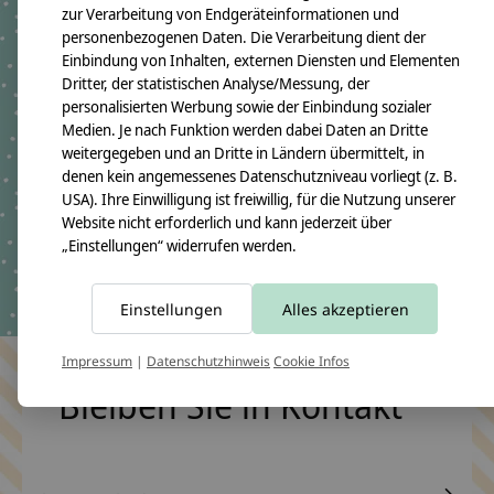
zur Verarbeitung von Endgeräteinformationen und
personenbezogenen Daten. Die Verarbeitung dient der
crêpes suzette
crêpes suzette
Einbindung von Inhalten, externen Diensten und Elementen
Kindergartentasche /
Kindergartentasche /
Dritter, der statistischen Analyse/Messung, der
Rucksack mit Namen
Rucksack mit Namen
personalisierten Werbung sowie der Einbindung sozialer
bestickt. Bär
bestickt. Hund
Medien. Je nach Funktion werden dabei Daten an Dritte
€59,90 *
€59,90 *
weitergegeben und an Dritte in Ländern übermittelt, in
denen kein angemessenes Datenschutzniveau vorliegt (z. B.
*Inkl. MwSt. zzgl.
*Inkl. MwSt. zzgl.
USA). Ihre Einwilligung ist freiwillig, für die Nutzung unserer
Versandkosten
Versandkosten
Website nicht erforderlich und kann jederzeit über
„Einstellungen“ widerrufen werden.
Einstellungen
Alles akzeptieren
Impressum
|
Datenschutzhinweis
Cookie Infos
Bleiben Sie in Kontakt