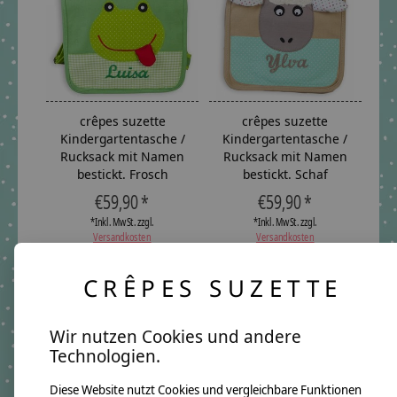
crêpes suzette
crêpes suzette
Kindergartentasche /
Kindergartentasche /
Rucksack mit Namen
Rucksack mit Namen
bestickt. Frosch
bestickt. Schaf
€59,90 *
€59,90 *
*Inkl. MwSt. zzgl.
*Inkl. MwSt. zzgl.
Versandkosten
Versandkosten
CRÊPES SUZETTE
Wir nutzen Cookies und andere
Technologien.
Diese Website nutzt Cookies und vergleichbare Funktionen