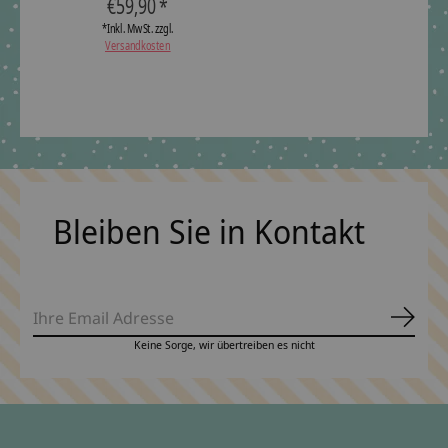
€59,90 *
*Inkl. MwSt. zzgl.
Versandkosten
Bleiben Sie in Kontakt
Abonn
Keine Sorge, wir übertreiben es nicht