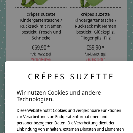
crêpes suzette
crêpes suzette
Kindergartentasche /
Kindergartentasche /
Rucksack mit Namen
Rucksack mit Namen
bestickt. Frosch und
bestickt. Glückspilz,
Schnecke
Fliegenpilz, Pilz
€59,90 *
€59,90 *
*Inkl. MwSt. zzgl.
*Inkl. MwSt. zzgl.
Versandkosten
Versandkosten
CRÊPES SUZETTE
Wir nutzen Cookies und andere
Technologien.
Diese Website nutzt Cookies und vergleichbare Funktionen
zur Verarbeitung von Endgeräteinformationen und
personenbezogenen Daten. Die Verarbeitung dient der
crêpes suzette
crêpes suzette
Einbindung von Inhalten, externen Diensten und Elementen