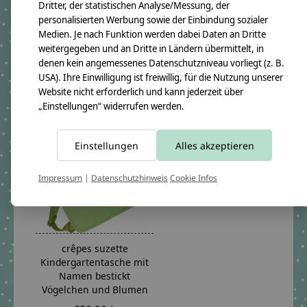
Kindergartentasche /
Kindergartentasche /
Dritter, der statistischen Analyse/Messung, der
Rucksack mit Namen
Rucksack mit Namen
personalisierten Werbung sowie der Einbindung sozialer
bestickt. Eichhörnchen
bestickt. Reh und
Medien. Je nach Funktion werden dabei Daten an Dritte
Schmetterling
€59,90 *
weitergegeben und an Dritte in Ländern übermittelt, in
€59,90 *
denen kein angemessenes Datenschutzniveau vorliegt (z. B.
*Inkl. MwSt. zzgl.
USA). Ihre Einwilligung ist freiwillig, für die Nutzung unserer
Versandkosten
*Inkl. MwSt. zzgl.
Versandkosten
Website nicht erforderlich und kann jederzeit über
„Einstellungen“ widerrufen werden.
Einstellungen
Alles akzeptieren
Impressum
|
Datenschutzhinweis
Cookie Infos
crêpes suzette
Kindergartentasche mit
Namen bestickt
Vögelchen und Blumen