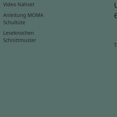
Video Nähset
Anleitung MOMA
Schultüte
Leseknochen
Schnittmuster
T
g