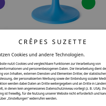
CRÊPES SUZETTE
Schultütenständer in kraftvollen Farben,
Ständer für Stoffschultüte
utzen Cookies und andere Technologien.
€12,90 - €14,90
*Inkl. MwSt. zzgl.
Versandkosten
bsite nutzt Cookies und vergleichbare Funktionen zur Verarbeitung von
einformationen und personenbezogenen Daten. Die Verarbeitung dient de
g von Inhalten, externen Diensten und Elementen Dritter, der statistische
Messung, der personalisierten Werbung sowie der Einbindung sozialer Medi
ktion werden dabei Daten an Dritte weitergegeben und an Dritte in Länder
lt, in denen kein angemessenes Datenschutzniveau vorliegt (z. B. USA). Ih
ung ist freiwillig, für die Nutzung unserer Website nicht erforderlich und ka
 über „Einstellungen“ widerrufen werden.