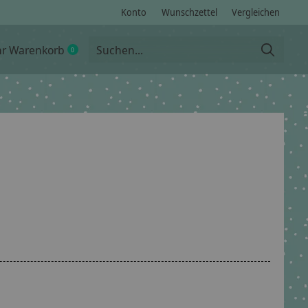
Konto
Wunschzettel
Vergleichen
hr Warenkorb
0
items