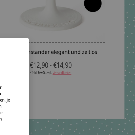
Schultütenständer elegant und zeitlos
€12,90 - €14,90
*Inkl. MwSt. zzgl.
Versandkosten
r
n
en. Je
n
re
nn