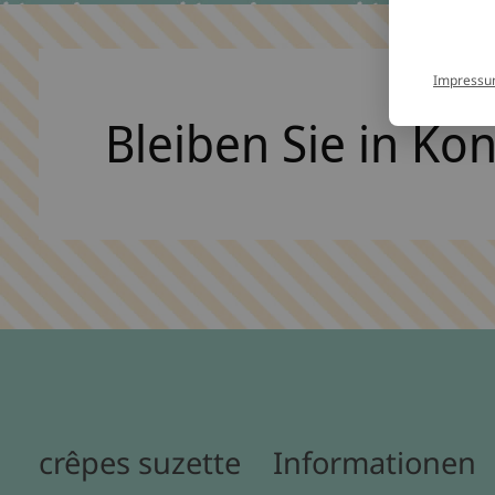
Impress
Bleiben Sie in Ko
crêpes suzette
Informationen