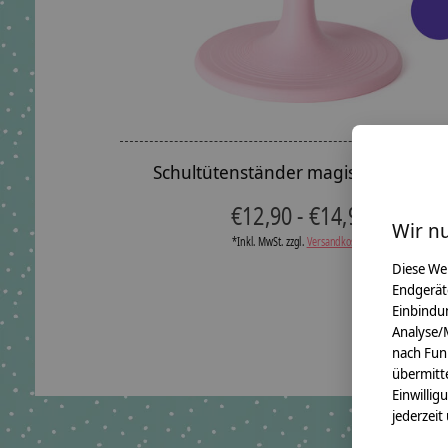
Schultütenständer magisch verspielt
€12,90 - €14,90
Wir n
*Inkl. MwSt. zzgl.
Versandkosten
Diese We
Endgerät
Einbindun
Analyse/
nach Fun
übermitte
Einwillig
jederzeit