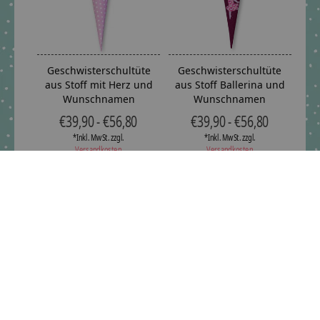
Geschwisterschultüte
Geschwisterschultüte
aus Stoff mit Herz und
aus Stoff Ballerina und
Wunschnamen
Wunschnamen
€39,90 - €56,80
€39,90 - €56,80
*Inkl. MwSt. zzgl.
*Inkl. MwSt. zzgl.
Versandkosten
Versandkosten
Geschwisterschultüte
Geschwisterschultüte