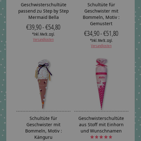
Geschwisterschultüte
Schultüte für
passend zu Step by Step
Geschwister mit
Mermaid Bella
Bommeln, Motiv :
Gemustert
€39,90 - €54,80
€34,90 - €51,80
*Inkl. MwSt. zzgl.
Versandkosten
*Inkl. MwSt. zzgl.
Versandkosten
Schultüte für
Geschwisterschultüte
Geschwister mit
aus Stoff mit Einhorn
Bommeln, Motiv :
und Wunschnamen
Känguru
The rating of this product is
5
ou