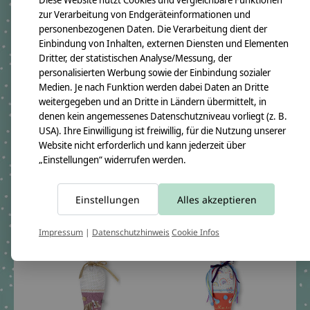
zur Verarbeitung von Endgeräteinformationen und
personenbezogenen Daten. Die Verarbeitung dient der
Einbindung von Inhalten, externen Diensten und Elementen
Dritter, der statistischen Analyse/Messung, der
personalisierten Werbung sowie der Einbindung sozialer
Medien. Je nach Funktion werden dabei Daten an Dritte
weitergegeben und an Dritte in Ländern übermittelt, in
denen kein angemessenes Datenschutzniveau vorliegt (z. B.
Geschwisterschultüte
Geschwisterschultüte
USA). Ihre Einwilligung ist freiwillig, für die Nutzung unserer
aus Stoff mit
passend zu Step by Step
Website nicht erforderlich und kann jederzeit über
Schmetterling und
Geschwistertüte Turtle
„Einstellungen“ widerrufen werden.
Wunschnamen
Josie
€39,90 - €56,80
€39,90 - €54,80
Einstellungen
Alles akzeptieren
*Inkl. MwSt. zzgl.
*Inkl. MwSt. zzgl.
Versandkosten
Versandkosten
Impressum
|
Datenschutzhinweis
Cookie Infos