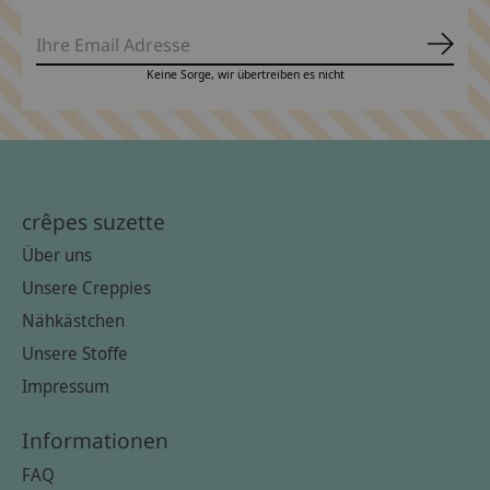
Abonn
Keine Sorge, wir übertreiben es nicht
crêpes suzette
Über uns
Unsere Creppies
Nähkästchen
Unsere Stoffe
Impressum
Informationen
FAQ