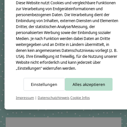
Diese Website nutzt Cookies und vergleichbare Funktionen
Durchmesser ca. 11cm
zur Verarbeitung von Endgeräteinformationen und
Bezugmaterial:
100% Baumwollstoff OEKO-TEX 100
personenbezogenen Daten. Die Verarbeitung dient der
Einbindung von Inhalten, externen Diensten und Elementen
Material des Rohlings:
100% Pappe
Dritter, der statistischen Analyse/Messung, der
Pflegehinweis:
personalisierten Werbung sowie der Einbindung sozialer
Waschbar bei 30°C Schonwäsche, nicht trocknergeeignet
Medien. Je nach Funktion werden dabei Daten an Dritte
Sicherheitshinweise:
weitergegeben und an Dritte in Ländern übermittelt, in
Der Papprohling ist nicht waschbar.
denen kein angemessenes Datenschutzniveau vorliegt (z. B.
Angaben zum Hersteller:
USA). Ihre Einwilligung ist freiwillig, für die Nutzung unserer
crêpes suzette GmbH & Co. KG
Sülzburgstraße 108
Website nicht erforderlich und kann jederzeit über
50937 Köln
„Einstellungen“ widerrufen werden.
E-Mail:
info@crepes-suzette.net
Tel.:
+49 221 2616939
Einstellungen
Alles akzeptieren
Ergänzende Produkte
Impressum
|
Datenschutzhinweis
Cookie Infos
Carousel items