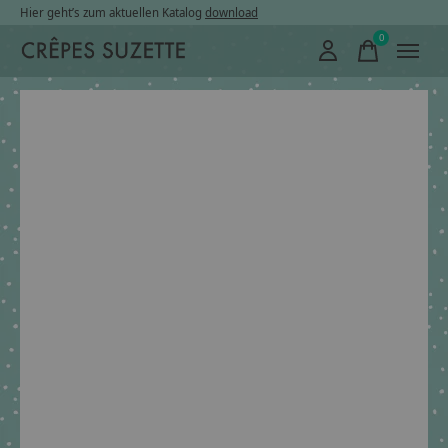
Hier geht’s zum aktuellen Katalog
download
0
items