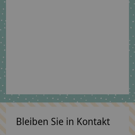
Stoffschultüte Wild
Horse Nora •
Handgenäht &
personalisiert mit
Pferd
€89,90 *
*Inkl. MwSt. zzgl.
Versandkosten
Bleiben Sie in Kontakt