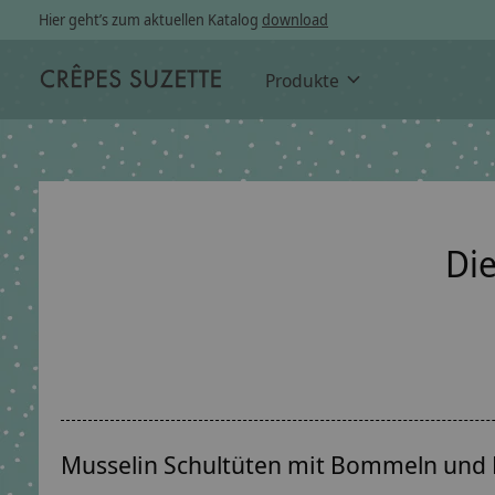
Hier geht’s zum aktuellen Katalog
download
Produkte
Di
Musselin Schultüten mit Bommeln und K