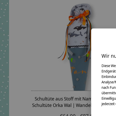
Wir n
Diese We
Endgerät
Einbindun
Analyse/
nach Fun
übermitte
Schultüte aus Stoff mit Namen | Musse
Einwillig
jederzeit
Schultüte Orka Wal | Wandelbar zum Ki