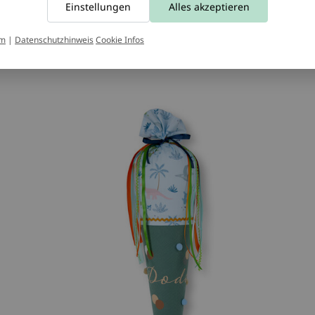
Einstellungen
Alles akzeptieren
€64,90 - €87,80
*Inkl. MwSt. zzgl.
Versandkosten
um
|
Datenschutzhinweis
Cookie Infos