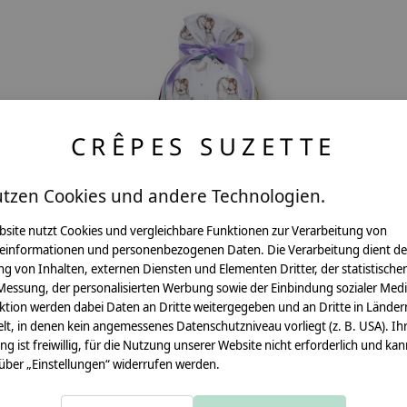
CRÊPES SUZETTE
utzen Cookies und andere Technologien.
bsite nutzt Cookies und vergleichbare Funktionen zur Verarbeitung von
einformationen und personenbezogenen Daten. Die Verarbeitung dient de
g von Inhalten, externen Diensten und Elementen Dritter, der statistische
Messung, der personalisierten Werbung sowie der Einbindung sozialer Medi
ktion werden dabei Daten an Dritte weitergegeben und an Dritte in Länder
lt, in denen kein angemessenes Datenschutzniveau vorliegt (z. B. USA). Ih
lin
Schultüte aus Musselin | wandelbar zum
ung ist freiwillig, für die Nutzung unserer Website nicht erforderlich und ka
 über „Einstellungen“ widerrufen werden.
ssen
Kissen | Motiv : Einhorn | Schultüte mit
Namen