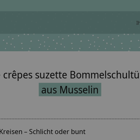
I
e crêpes suzette Bommelschultü
aus Musselin
reisen – Schlicht oder bunt