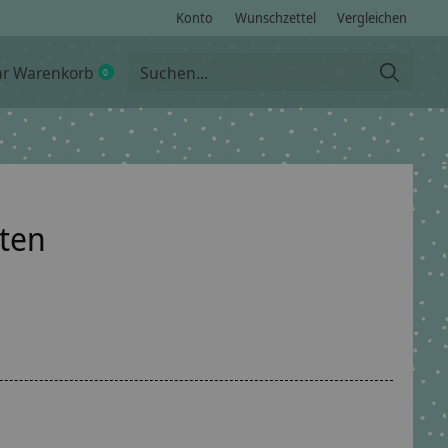
Konto
Wunschzettel
Vergleichen
hr Warenkorb
0
items
ten