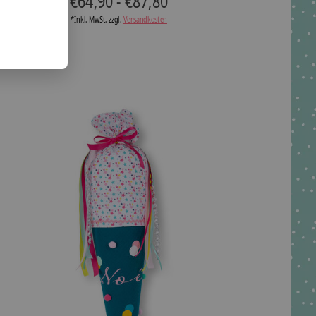
€64,90 - €87,80
*Inkl. MwSt. zzgl.
Versandkosten