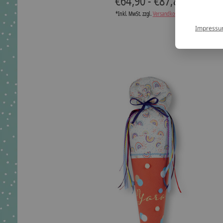
€64,90 - €87,80
*Inkl. MwSt. zzgl.
Versandkosten
Impress