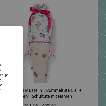
r
n
en. Je
n
re
Schultüte aus Musselin | Bommeltüte Claire
nn
mit Katzen | Schultüte mit Namen