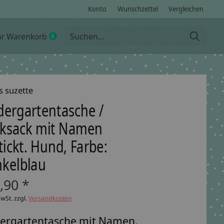
Konto
Wunschzettel
Vergleichen
hr Warenkorb
0
items
s suzette
dergartentasche /
ksack mit Namen
tickt. Hund, Farbe:
kelblau
,90 *
MwSt. zzgl.
Versandkosten
ergartentasche mit Namen.