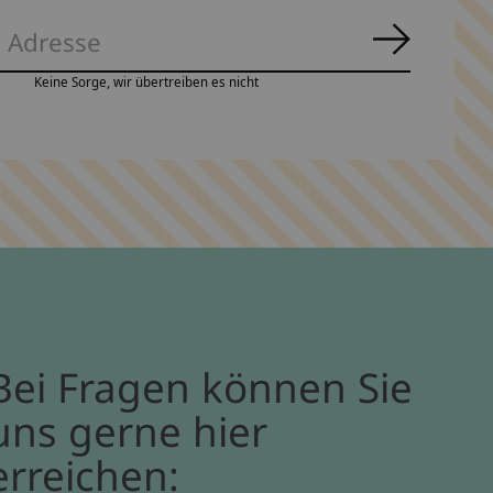
Abonnie
Keine Sorge, wir übertreiben es nicht
Bei Fragen können Sie
uns gerne hier
erreichen: