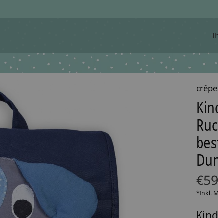
I
crêpe
Kin
Ruc
bes
Dun
€59
*Inkl. 
Kind