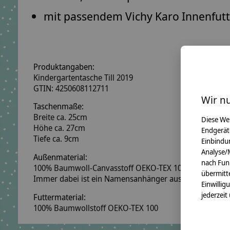
mit passendem Vichy Karo Innenfutt
Produktangaben:
Kindergartentasche Till 2019
GTIN: 4250608112711
Wir n
Taschenmaße:
Breite ca. 25cm
Diese We
Höhe ca. 27cm
Endgerät
Tiefe ca. 9cm
Einbindun
Analyse/
Außenmaterial:
nach Fun
100% Baumwoll-Canvasstoff OEKO-TEX 100
übermitte
Immer dabei ist ein Namensanhänger aus Holzwürfeln
Einwillig
jederzeit
Futtermaterial:
100% Baumwollstoff OEKO-TEX 100