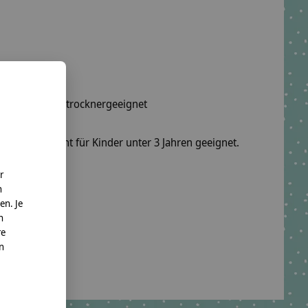
wäsche, nicht trocknergeeignet
fel sind nicht für Kinder unter 3 Jahren geeignet.
r
o. KG
n
en. Je
n
te.net
re
nn