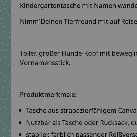
Kindergartentasche mit Namen wande
Nimm´Deinen Tierfreund mit auf Reisen
Toller, großer Hunde-Kopf mit bewegli
Vornamensstick.
Produktmerkmale:
Tasche aus
strapazierfähigem
Canvas
Nutzbar als
Tasche oder Rucksack
, d
stabiler, farblich passender Reißvers