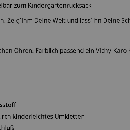
lbar zum Kindergartenrucksack
. Zeig´ihm Deine Welt und lass´ihn Deine Sch
chen Ohren. Farblich passend ein Vichy-Karo 
stoff
urch kinderleichtes Umkletten
chluß