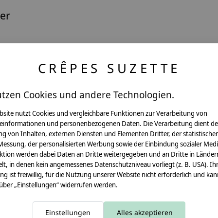
er
Pflegehinweis:
CRÊPES SUZETTE
Waschbar bei 30°C Schon
Sicherheitshinweise:
utzen Cookies und andere Technologien.
Die angehangenen Holzwür
bsite nutzt Cookies und vergleichbare Funktionen zur Verarbeitung von
Angaben zum Hersteller:
einformationen und personenbezogenen Daten. Die Verarbeitung dient de
crêpes suzette GmbH & C
g von Inhalten, externen Diensten und Elementen Dritter, der statistische
Sülzburgstraße 108
Messung, der personalisierten Werbung sowie der Einbindung sozialer Medi
50937 Köln
ktion werden dabei Daten an Dritte weitergegeben und an Dritte in Länder
E-Mail:
info@crepes-suzet
lt, in denen kein angemessenes Datenschutzniveau vorliegt (z. B. USA). Ih
Tel.:
+49 221 2616939
ung ist freiwillig, für die Nutzung unserer Website nicht erforderlich und ka
 über „Einstellungen“ widerrufen werden.
Einstellungen
Alles akzeptieren