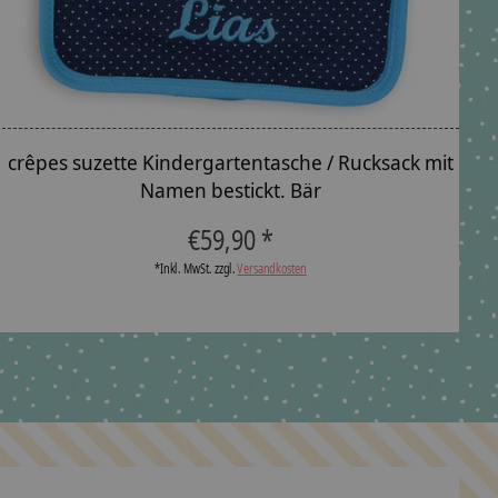
crêpes suzette Kindergartentasche / Rucksack mit
c
Namen bestickt. Bär
€59,90 *
*Inkl. MwSt. zzgl.
Versandkosten