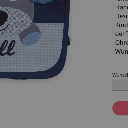
Hand
Des
Kind
der 
Ohre
Wun
Wunsc
Meng