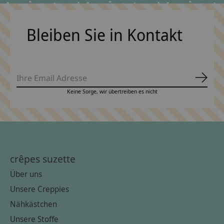
Bleiben Sie in Kontakt
Abonn
Keine Sorge, wir übertreiben es nicht
crêpes suzette
Über uns
Unsere Creppies
Nähkästchen
Unsere Stoffe