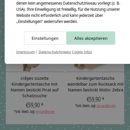
denen kein angemessenes Datenschutzniveau vorliegt (z. B.
Carousel items
USA). Ihre Einwilligung ist freiwillig, für die Nutzung unserer
Website nicht erforderlich und kann jederzeit über
„Einstellungen“ widerrufen werden.
Einstellungen
Alles akzeptieren
Impressum
|
Datenschutzhinweis
Cookie Infos
crêpes suzette
Kindergartentasche
Kindergartentasche mit
wandelbar zum Rucksack mit
Namen bestickt Pirat auf
Namen bestickt Motiv: Zebra
Schatzsuche
€59,90 *
€59,90 *
*Inkl. MwSt. zzgl.
Versandkosten
*Inkl. MwSt. zzgl.
Versandkosten