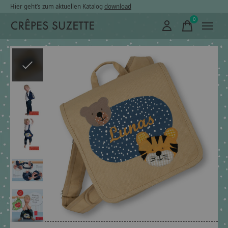
Hier geht’s zum aktuellen Katalog
download
0
items
Slideshow Items