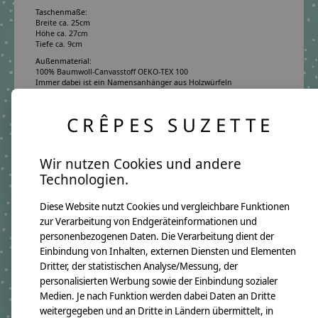
Taschenmaße:
Breite ca. 25cm
Höhe ca. 27cm
Tiefe ca. 9cm
Außenmaterial:
100% Baumwoll-Canvasstoff OEKO-TEX 100
Immer dabei ist ein Namensanhänger aus Holzwürfeln
Futtermaterial:
100% Baumwollstoff OEKO-TEX 100
CRÊPES SUZETTE
Pflegehinweis:
Waschbar bei 30°C Schonwäsche, nicht trocknergeeignet
Sicherheitshinweise:
Wir nutzen Cookies und andere
Die angehangenen Holzwürfel sind nicht für Kinder unter 3 Jahren
geeignet.
Technologien.
Angaben zum Hersteller:
crêpes suzette GmbH & Co. KG
Diese Website nutzt Cookies und vergleichbare Funktionen
Sülzburgstraße 108
zur Verarbeitung von Endgeräteinformationen und
50937 Köln
E-Mail:
info@crepes-suzette.net
personenbezogenen Daten. Die Verarbeitung dient der
Tel.:
+49 221 2616939
Einbindung von Inhalten, externen Diensten und Elementen
Dritter, der statistischen Analyse/Messung, der
personalisierten Werbung sowie der Einbindung sozialer
Medien. Je nach Funktion werden dabei Daten an Dritte
Ergänzende Produkte
weitergegeben und an Dritte in Ländern übermittelt, in