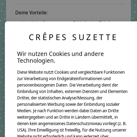
Deine Vorteile:
Herzliche Beratung per E-Mail oder Telefon:
E-Mail:
info@crepes-suzette.net
CRÊPES SUZETTE
Telefon:
+49 221 2616939
Schnelle Lieferung:
Wir nutzen Cookies und andere
Technologien.
In wenigen Tagen kannst Du deine Schultüte in
deinen Händen halten.
Diese Website nutzt Cookies und vergleichbare Funktionen
Über 10 Jahre Erfahrung:
zur Verarbeitung von Endgeräteinformationen und
personenbezogenen Daten. Die Verarbeitung dient der
Auf unsere Qualität ist Verlass.
Einbindung von Inhalten, externen Diensten und Elementen
Lange Freude garantiert.
Dritter, der statistischen Analyse/Messung, der
personalisierten Werbung sowie der Einbindung sozialer
Medien. Je nach Funktion werden dabei Daten an Dritte
Produktangaben:
weitergegeben und an Dritte in Ländern übermittelt, in
Schultüte Yunis 2020
denen kein angemessenes Datenschutzniveau vorliegt (z. B.
GTIN: 4250608113299
USA). Ihre Einwilligung ist freiwillig, für die Nutzung unserer
Bezugsmaß:
Website nicht erforderlich und kann jederzeit über
Höhe ca.100cm