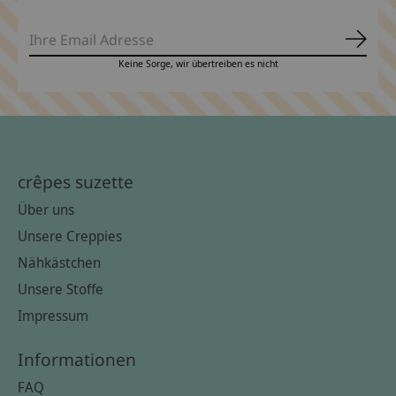
Abonn
Keine Sorge, wir übertreiben es nicht
crêpes suzette
Über uns
Unsere Creppies
Nähkästchen
Unsere Stoffe
Impressum
Informationen
FAQ