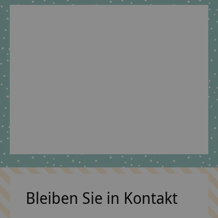
Stoffschultüten -
Geschwisterschultüte
Tasche
aus Stoff Drache und
Wunschnamen
€6,09 *
€39,90 *
*Inkl. MwSt. zzgl.
Versandkosten
*Inkl. MwSt. zzgl.
Versandkosten
Bleiben Sie in Kontakt