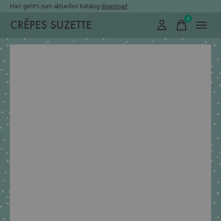
Hier geht’s zum aktuellen Katalog
download
0
items