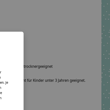
wäsche, nicht trocknergeeignet
r
n
fel sind nicht für Kinder unter 3 Jahren geeignet.
en. Je
n
re
o. KG
nn
te.net