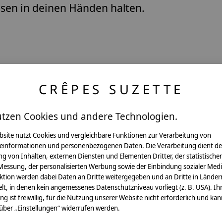
ssen in deinen Händen halten.
CRÊPES SUZETTE
utzen Cookies und andere Technologien.
Pflegehinweis:
Waschbar bei 30°C Schon
bsite nutzt Cookies und vergleichbare Funktionen zur Verarbeitung von
einformationen und personenbezogenen Daten. Die Verarbeitung dient de
Sicherheitshinweise:
g von Inhalten, externen Diensten und Elementen Dritter, der statistische
Die angehangenen Holzwür
Messung, der personalisierten Werbung sowie der Einbindung sozialer Medi
ktion werden dabei Daten an Dritte weitergegeben und an Dritte in Länder
Angaben zum Hersteller:
lt, in denen kein angemessenes Datenschutzniveau vorliegt (z. B. USA). Ih
crêpes suzette GmbH & C
ung ist freiwillig, für die Nutzung unserer Website nicht erforderlich und ka
Sülzburgstraße 108
 über „Einstellungen“ widerrufen werden.
50937 Köln
E-Mail:
info@crepes-suzet