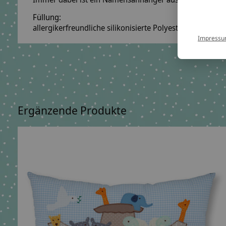
Füllung:
allergikerfreundliche silikonisierte Polyesterfaserbäll
Impress
Ergänzende Produkte
Carousel items