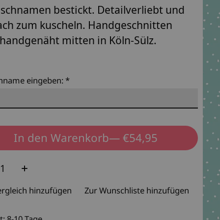
chnamen bestickt. Detailverliebt und
ach zum kuscheln. Handgeschnitten
handgenäht mitten in Köln-Sülz.
hname eingeben:
*
In den Warenkorb
— €54,95
e:
rgleich hinzufügen
Zur Wunschliste hinzufügen
t: 8-10 Tage