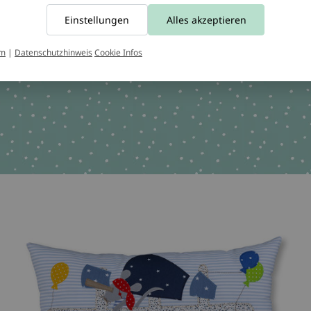
Tel.:
+49 221 2616939
Einstellungen
Alles akzeptieren
chen OEKO-TEX 100
um
|
Datenschutzhinweis
Cookie Infos