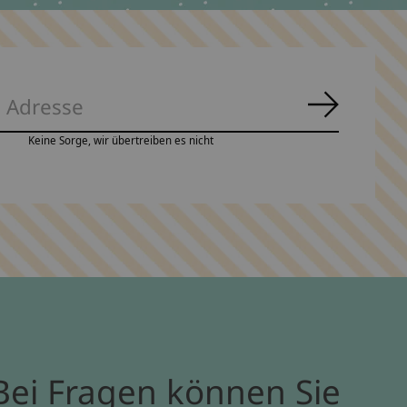
Abonnie
Keine Sorge, wir übertreiben es nicht
Bei Fragen können Sie