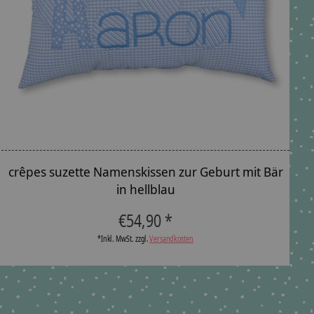
crêpes suzette Namenskissen zur Geburt mit Bär
in hellblau
T
€54,90 *
*Inkl. MwSt. zzgl.
Versandkosten