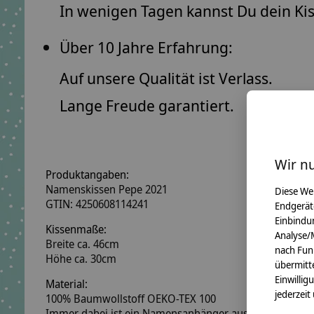
In wenigen Tagen kannst Du dein Ki
Über 10 Jahre Erfahrung:
Auf unsere Qualität ist Verlass.
Lange Freude garantiert.
Wir n
Produktangaben:
Namenskissen Pepe 2021
Diese We
GTIN: 4250608114241
Endgerät
Einbindun
Kissenmaße:
Analyse/
Breite ca. 46cm
nach Fun
Höhe ca. 30cm
übermitte
Einwillig
Material:
jederzeit
100% Baumwollstoff OEKO-TEX 100
Immer dabei ist ein Namensanhänger aus Holzwürfeln