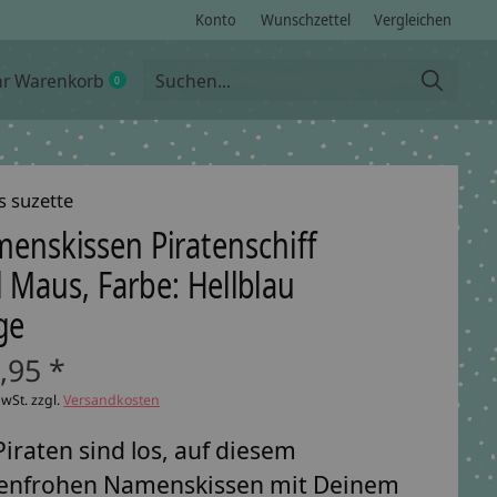
Konto
Wunschzettel
Vergleichen
hr Warenkorb
0
items
s suzette
enskissen Piratenschiff
 Maus, Farbe: Hellblau
ge
,95 *
MwSt. zzgl.
Versandkosten
Piraten sind los, auf diesem
benfrohen Namenskissen mit Deinem