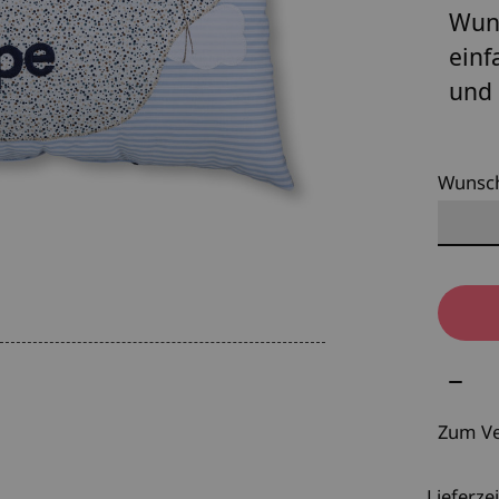
Wuns
einf
und 
Wunsc
Meng
Zum Ve
Lieferzei