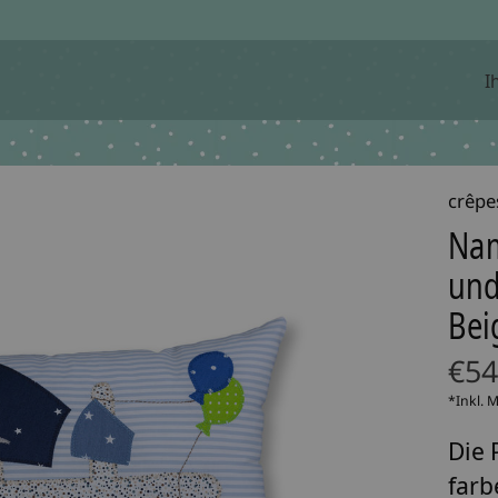
I
crêpe
Nam
und
Bei
€54
*Inkl. 
Die 
far