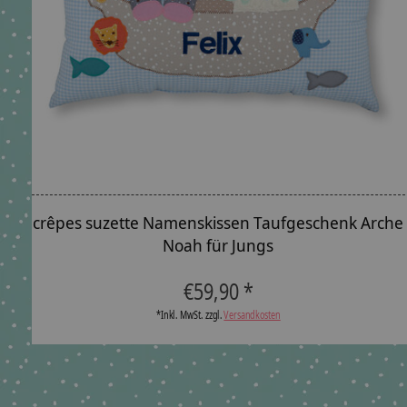
crêpes suzette Namenskissen Taufgeschenk Arche
Noah für Jungs
The rating of this product is
5
out of 5
€59,90 *
*Inkl. MwSt. zzgl.
Versandkosten