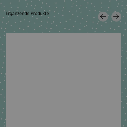
Ergänzende Produkte
Carousel items
Stoffschultüten -
Geschwisterschultüte
Geschwistersch
Tasche
aus Stoff mit
aus Stoff 
Raumschiff und
Raumschiff
€6,09 *
Wunschnamen
Wunschna
*Inkl. MwSt. zzgl.
€39,90 *
€39,90 
Versandkosten
*Inkl. MwSt. zzgl.
*Inkl. MwSt. zzg
Versandkosten
Versandkoste