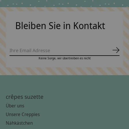
Bleiben Sie in Kontakt
Abonn
Keine Sorge, wir übertreiben es nicht
crêpes suzette
Über uns
Unsere Creppies
Nähkästchen