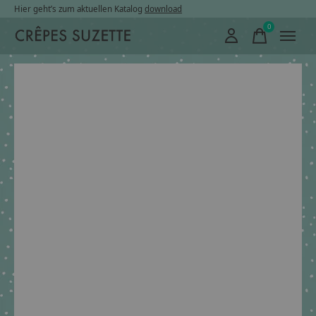
Hier geht’s zum aktuellen Katalog
download
0
items