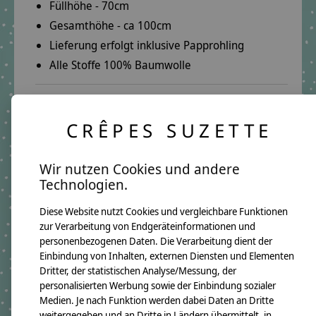
Füllhöhe - 70cm
Gesamthöhe - ca 100cm
Lieferung erfolgt inklusive Papprohling
Alle Stoffe 100% Baumwolle
Deine Vorteile:
CRÊPES SUZETTE
Herzliche Beratung per E-Mail oder Telefon:
E-Mail:
info@crepes-suzette.net
Wir nutzen Cookies und andere
Telefon:
+49 221 2616939
Technologien.
Schnelle Lieferung:
Diese Website nutzt Cookies und vergleichbare Funktionen
In wenigen Tagen kannst Du deine Schultüte in
zur Verarbeitung von Endgeräteinformationen und
deinen Händen halten.
personenbezogenen Daten. Die Verarbeitung dient der
Über 15 Jahre Erfahrung:
Einbindung von Inhalten, externen Diensten und Elementen
Dritter, der statistischen Analyse/Messung, der
Auf unsere Qualität ist Verlass.
personalisierten Werbung sowie der Einbindung sozialer
Lange Freude garantiert.
Medien. Je nach Funktion werden dabei Daten an Dritte
weitergegeben und an Dritte in Ländern übermittelt, in