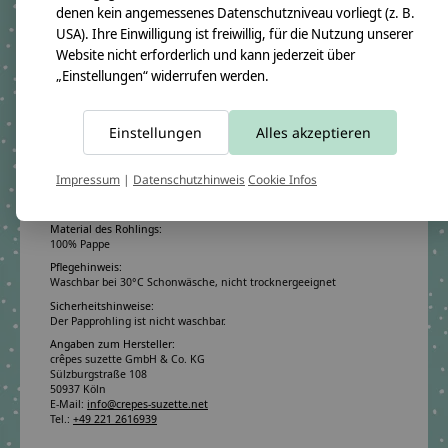
denen kein angemessenes Datenschutzniveau vorliegt (z. B.
USA). Ihre Einwilligung ist freiwillig, für die Nutzung unserer
Produktangaben:
Website nicht erforderlich und kann jederzeit über
Schultüte Konrad 2022
„Einstellungen“ widerrufen werden.
GTIN: 4250608116559
Bezugsmaß:
Höhe ca.100cm
Einstellungen
Alles akzeptieren
Rohlingmaß:
Höhe 70cm
Durchmesser ca. 18cm
Impressum
|
Datenschutzhinweis
Cookie Infos
Bezugmaterial:
100% Baumwollstoff OEKO-TEX 100
Material des Rohlings:
100% Pappe
Pflegehinweis:
Waschbar bei 30°C Schonwäsche, nicht trocknergeeignet
Sicherheitshinweise:
Der Papprohling ist nicht waschbar.
Angaben zum Hersteller:
crêpes suzette GmbH & Co. KG
Sülzburgstraße 108
50937 Köln
E-Mail:
info@crepes-suzette.net
Tel.:
+49 221 2616939