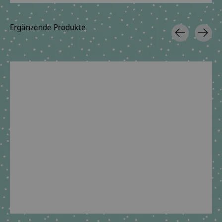
Ergänzende Produkte
Carousel items
Geschwisterschultüte
aus Stoff Astronaut
und Wunschnamen
€39,90 *
*Inkl. MwSt. zzgl.
Versandkosten