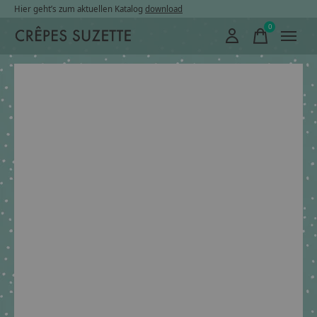
Hier geht’s zum aktuellen Katalog
download
0
items