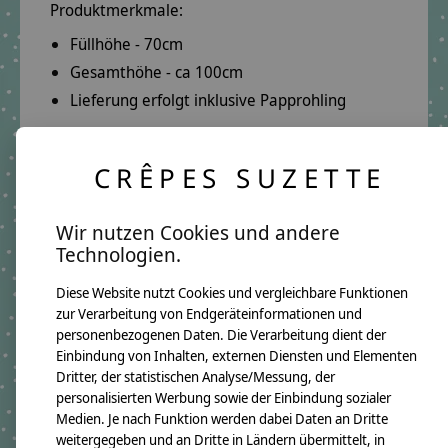
Produktmerkmale:
Füllhöhe - 70cm
Gesamthöhe - ca 100cm
Lieferung erfolgt inklusive Papprohling
Deine Vorteile:
CRÊPES SUZETTE
Herzliche Beratung per E-Mail oder Telefon:
E-Mail:
info@crepes-suzette.net
Wir nutzen Cookies und andere
Telefon:
+49 221 2616939
Technologien.
Schnelle Lieferung:
Diese Website nutzt Cookies und vergleichbare Funktionen
In wenigen Tagen kannst Du deine Schultüte in
zur Verarbeitung von Endgeräteinformationen und
deinen Händen halten.
personenbezogenen Daten. Die Verarbeitung dient der
Einbindung von Inhalten, externen Diensten und Elementen
Über 10 Jahre Erfahrung:
Dritter, der statistischen Analyse/Messung, der
personalisierten Werbung sowie der Einbindung sozialer
Auf unsere Qualität ist Verlass.
Medien. Je nach Funktion werden dabei Daten an Dritte
Lange Freude garantiert.
weitergegeben und an Dritte in Ländern übermittelt, in