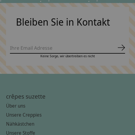
Bleiben Sie in Kontakt
Abonn
Keine Sorge, wir übertreiben es nicht
crêpes suzette
Über uns
Unsere Creppies
Nähkästchen
Unsere Stoffe