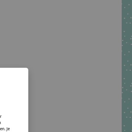
r
n
en. Je