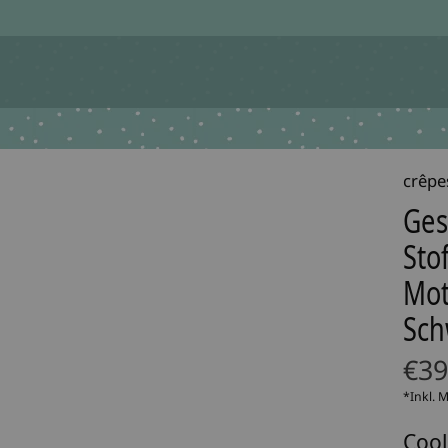
crêpe
Ges
Sto
Mot
Sch
€39
*Inkl. 
Cool