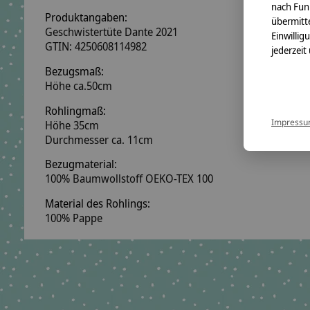
nach Fun
Produktangaben:
übermitte
Geschwistertüte Dante 2021
Einwillig
GTIN: 4250608114982
jederzeit
Bezugsmaß:
Höhe ca.50cm
Rohlingmaß:
Impress
Höhe 35cm
Durchmesser ca. 11cm
Bezugmaterial:
100% Baumwollstoff OEKO-TEX 100
Material des Rohlings:
100% Pappe