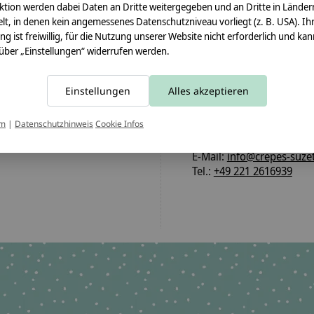
ktion werden dabei Daten an Dritte weitergegeben und an Dritte in Länder
Pflegehinweis:
lt, in denen kein angemessenes Datenschutzniveau vorliegt (z. B. USA). Ih
Waschbar bei 30°C Schon
ung ist freiwillig, für die Nutzung unserer Website nicht erforderlich und ka
 über „Einstellungen“ widerrufen werden.
Sicherheitshinweise:
Der Papprohling ist nicht
Einstellungen
Alles akzeptieren
Angaben zum Hersteller:
crêpes suzette GmbH & C
um
|
Datenschutzhinweis
Cookie Infos
Sülzburgstraße 108
50937 Köln
E-Mail:
info@crepes-suzet
Tel.:
+49 221 2616939