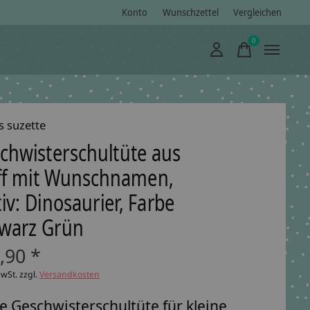
Konto
Wunschzettel
Vergleichen
0
items
s suzette
chwisterschultüte aus
ff mit Wunschnamen,
iv: Dinosaurier, Farbe
warz Grün
,90 *
MwSt. zzgl.
Versandkosten
e Geschwisterschultüte für kleine