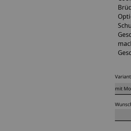
Brüd
Opti
Schu
Gesc
mach
Gesc
Varian
Wunsc