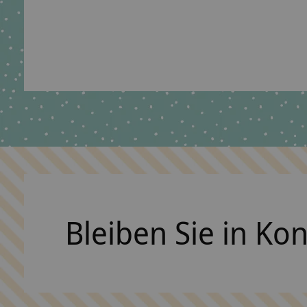
Stoffschultüte, Schultüte aus Stoff,
Dinosaurier
€69,90 *
*Inkl. MwSt. zzgl.
Versandkosten
Bleiben Sie in Ko