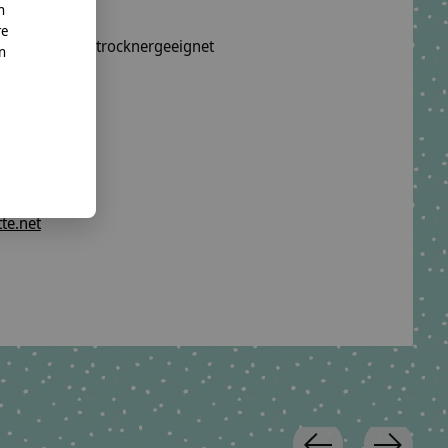
n
re
wäsche, nicht trocknergeeignet
nn
 waschbar.
o. KG
te.net