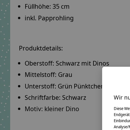
Füllhöhe: 35 cm
inkl. Papprohling
Produktdetails:
Oberstoff:
Schwarz mit Dinos
Mittelstoff:
Grau
Unterstoff:
Grün Pünktchen
Schriftfarbe:
Schwarz
Wir n
Motiv:
kleiner Dino
Diese We
Endgerät
Einbindun
Analyse/