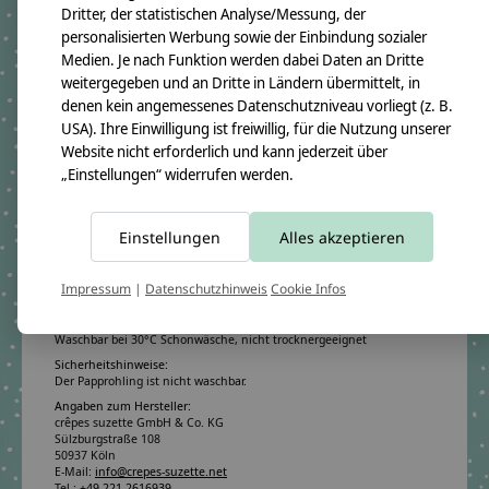
Motiv:
Fuchs
Dritter, der statistischen Analyse/Messung, der
personalisierten Werbung sowie der Einbindung sozialer
Medien. Je nach Funktion werden dabei Daten an Dritte
Produktangaben:
weitergegeben und an Dritte in Ländern übermittelt, in
Geschwistertüte Patricia 2019
denen kein angemessenes Datenschutzniveau vorliegt (z. B.
GTIN: 4250608112643
USA). Ihre Einwilligung ist freiwillig, für die Nutzung unserer
Bezugsmaß:
Website nicht erforderlich und kann jederzeit über
Höhe ca.50cm
„Einstellungen“ widerrufen werden.
Rohlingmaß:
Höhe 35cm
Durchmesser ca. 11cm
Einstellungen
Alles akzeptieren
Bezugmaterial:
100% Baumwollstoff OEKO-TEX 100
Material des Rohlings:
Impressum
|
Datenschutzhinweis
Cookie Infos
100% Pappe
Pflegehinweis:
Waschbar bei 30°C Schonwäsche, nicht trocknergeeignet
Sicherheitshinweise:
Der Papprohling ist nicht waschbar.
Angaben zum Hersteller:
crêpes suzette GmbH & Co. KG
Sülzburgstraße 108
50937 Köln
E-Mail:
info@crepes-suzette.net
Tel.:
+49 221 2616939