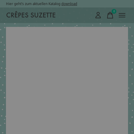
Hier geht’s zum aktuellen Katalog
download
0
items