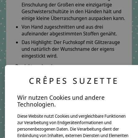
Einschulung der Großen eine einzigartige
Geschwisterschultüte in den Händen hält und
einige kleine Überraschungen auspacken kann.
Von Hand zugeschnitten und aus drei
aufeinander abgestimmten Stoffen genäht.
Das Highlight: Der Fuchskopf mit Glitzerauge
und natürlich der Wunschname der eigens
eingestickt wird.
Produktmerkmale:
Füllhöhe: 35 cm
CRÊPES SUZETTE
inkl. Papprohling
Produktdetails:
Wir nutzen Cookies und andere
Technologien.
Oberstoff:
Rot mit Ornamenten Grün
Mittelstoff:
Dunkelblau Uni
Diese Website nutzt Cookies und vergleichbare Funktionen
zur Verarbeitung von Endgeräteinformationen und
Unterstoff:
Petrol mit Pünktchen Weiß
personenbezogenen Daten. Die Verarbeitung dient der
Schriftfarbe:
Mint
Einbindung von Inhalten, externen Diensten und Elementen