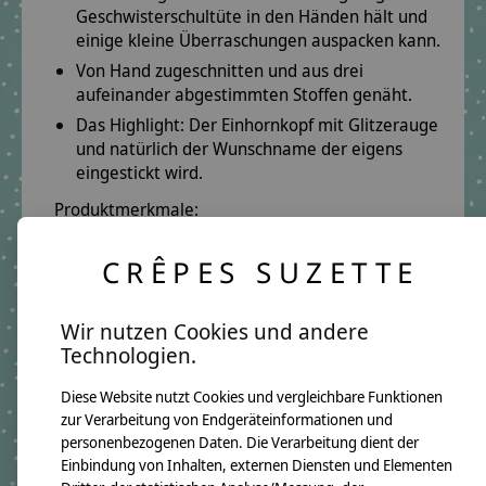
Geschwisterschultüte in den Händen hält und
einige kleine Überraschungen auspacken kann.
Von Hand zugeschnitten und aus drei
aufeinander abgestimmten Stoffen genäht.
Das Highlight: Der Einhornkopf mit Glitzerauge
und natürlich der Wunschname der eigens
eingestickt wird.
Produktmerkmale:
Füllhöhe: 35 cm
CRÊPES SUZETTE
inkl. Papprohling
Produktdetails:
Wir nutzen Cookies und andere
Oberstoff:
Weiß mit Design Einhorn
Technologien.
Mittelstoff:
Royalblau
Diese Website nutzt Cookies und vergleichbare Funktionen
Unterstoff:
Rot mit weißen Pünktchen
zur Verarbeitung von Endgeräteinformationen und
Schriftfarbe:
Rosa
personenbezogenen Daten. Die Verarbeitung dient der
Einbindung von Inhalten, externen Diensten und Elementen
Motiv:
Einhornkopf