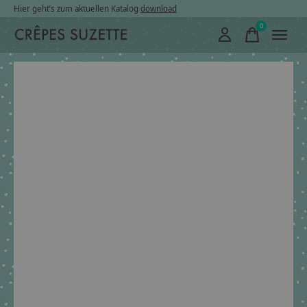
Hier geht’s zum aktuellen Katalog
download
0
items