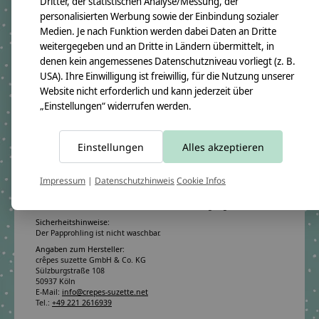
Dritter, der statistischen Analyse/Messung, der
personalisierten Werbung sowie der Einbindung sozialer
Medien. Je nach Funktion werden dabei Daten an Dritte
Produktangaben:
weitergegeben und an Dritte in Ländern übermittelt, in
Geschwistertüte Molly 2019
GTIN: 4250608112612
denen kein angemessenes Datenschutzniveau vorliegt (z. B.
Bezugsmaß:
USA). Ihre Einwilligung ist freiwillig, für die Nutzung unserer
Höhe ca.50cm
Website nicht erforderlich und kann jederzeit über
Rohlingmaß:
„Einstellungen“ widerrufen werden.
Höhe 35cm
Durchmesser ca. 11cm
Bezugmaterial:
Einstellungen
Alles akzeptieren
100% Baumwollstoff OEKO-TEX 100
Material des Rohlings:
100% Pappe
Impressum
|
Datenschutzhinweis
Cookie Infos
Pflegehinweis:
Waschbar bei 30°C Schonwäsche, nicht trocknergeeignet
Sicherheitshinweise:
Der Papprohling ist nicht waschbar.
Angaben zum Hersteller:
crêpes suzette GmbH & Co. KG
Sülzburgstraße 108
50937 Köln
E-Mail:
info@crepes-suzette.net
Tel.:
+49 221 2616939