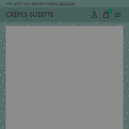
Hier geht’s zum aktuellen Katalog
download
0
items