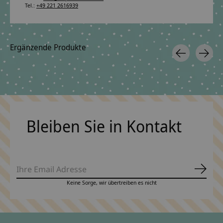
Tel.:
+49 221 2616939
Ergänzende Produkte
Carousel items
Bleiben Sie in Kontakt
Abonn
Keine Sorge, wir übertreiben es nicht