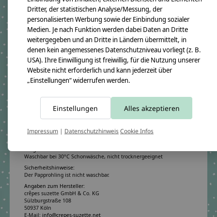
Dritter, der statistischen Analyse/Messung, der
Motiv:
Herz und Blätter
personalisierten Werbung sowie der Einbindung sozialer
Medien. Je nach Funktion werden dabei Daten an Dritte
weitergegeben und an Dritte in Ländern übermittelt, in
Produktangaben:
Geschwistertüte Christin 2019
denen kein angemessenes Datenschutzniveau vorliegt (z. B.
GTIN: 4250608112568
USA). Ihre Einwilligung ist freiwillig, für die Nutzung unserer
Bezugsmaß:
Website nicht erforderlich und kann jederzeit über
Höhe ca.50cm
„Einstellungen“ widerrufen werden.
Rohlingmaß:
Höhe 35cm
Durchmesser ca. 11cm
Einstellungen
Alles akzeptieren
Bezugmaterial:
100% Baumwollstoff OEKO-TEX 100
Material des Rohlings:
Impressum
|
Datenschutzhinweis
Cookie Infos
100% Pappe
Pflegehinweis:
Waschbar bei 30°C Schonwäsche, nicht trocknergeeignet
Sicherheitshinweise:
Der Papprohling ist nicht waschbar.
Angaben zum Hersteller:
crêpes suzette GmbH & Co. KG
Sülzburgstraße 108
50937 Köln
E-Mail:
info@crepes-suzette.net