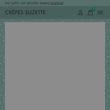
Hier geht’s zum aktuellen Katalog
download
0
items