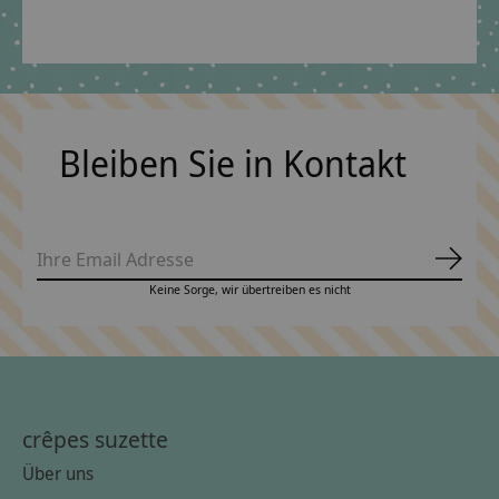
*Inkl. MwSt. zzgl.
Versandkosten
Bleiben Sie in Kontakt
Abonn
Keine Sorge, wir übertreiben es nicht
crêpes suzette
Über uns