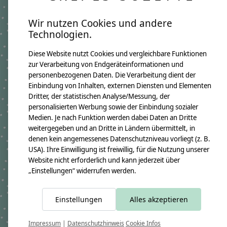
Schriftfarbe:
Rot
Wir nutzen Cookies und andere
Motiv:
Glückspilz
Technologien.
Diese Website nutzt Cookies und vergleichbare Funktionen
Produktangaben:
zur Verarbeitung von Endgeräteinformationen und
Geschwistertüte Natalie 2018
personenbezogenen Daten. Die Verarbeitung dient der
GTIN: 4250608111714
Einbindung von Inhalten, externen Diensten und Elementen
Bezugsmaß:
Dritter, der statistischen Analyse/Messung, der
Höhe ca.50cm
personalisierten Werbung sowie der Einbindung sozialer
Rohlingmaß:
Höhe 35cm
Medien. Je nach Funktion werden dabei Daten an Dritte
Durchmesser ca. 11cm
weitergegeben und an Dritte in Ländern übermittelt, in
Bezugmaterial:
denen kein angemessenes Datenschutzniveau vorliegt (z. B.
100% Baumwollstoff OEKO-TEX 100
USA). Ihre Einwilligung ist freiwillig, für die Nutzung unserer
Material des Rohlings:
Website nicht erforderlich und kann jederzeit über
100% Pappe
„Einstellungen“ widerrufen werden.
Pflegehinweis:
Waschbar bei 30°C Schonwäsche, nicht trocknergeeignet
Sicherheitshinweise:
Einstellungen
Alles akzeptieren
Der Papprohling ist nicht waschbar.
Angaben zum Hersteller:
crêpes suzette GmbH & Co. KG
Impressum
|
Datenschutzhinweis
Cookie Infos
Sülzburgstraße 108