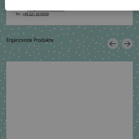
50937 Köln
E-Mail:
info@crepes-suzette.net
Tel.:
+49 221 2616939
Ergänzende Produkte
Carousel items
crêpes suzette
Schultüte aus Stoff,
Marienkäfer, Igel
€59,90 *