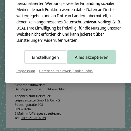
personalisierten Werbung sowie der Einbindung sozialer
Produktangaben:
Medien. Je nach Funktion werden dabei Daten an Dritte
Geschwistertüte Malina 2020
weitergegeben und an Dritte in Ländern übermittelt, in
GTIN: 4250608113398
denen kein angemessenes Datenschutzniveau vorliegt (z. B.
Bezugsmaß:
USA). Ihre Einwilligung ist freiwillig, für die Nutzung unserer
Höhe ca.50cm
Website nicht erforderlich und kann jederzeit über
Rohlingmaß:
„Einstellungen“ widerrufen werden.
Höhe 35cm
Durchmesser ca. 11cm
Bezugmaterial:
100% Baumwollstoff OEKO-TEX 100
Einstellungen
Alles akzeptieren
Material des Rohlings:
100% Pappe
Impressum
|
Datenschutzhinweis
Cookie Infos
Pflegehinweis:
Waschbar bei 30°C Schonwäsche, nicht trocknergeeignet
Sicherheitshinweise:
Der Papprohling ist nicht waschbar.
Angaben zum Hersteller:
crêpes suzette GmbH & Co. KG
Sülzburgstraße 108
50937 Köln
E-Mail:
info@crepes-suzette.net
Tel.:
+49 221 2616939