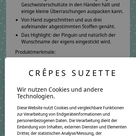
Geschwisterschultüte in den Händen hält und
einige kleine Überraschungen auspacken kann.
Von Hand zugeschnitten und aus drei
aufeinander abgestimmten Stoffen genäht.
Das Highlight: der Pinguin und natürlich der
Wunschname der eigens eingestickt wird.
Produktmerkmale:
Füllhöhe: 35 cm
inkl. Papprohling
CRÊPES SUZETTE
Produktdetails:
Wir nutzen Cookies und andere
Oberstoff:
Blau Sterne
Technologien.
Mittelstoff:
Rosa mit Pünktchen Weiß
Diese Website nutzt Cookies und vergleichbare Funktionen
Unterstoff:
Dunkelblau mit Pünktchen Weiß
zur Verarbeitung von Endgeräteinformationen und
Schriftfarbe:
Blau
personenbezogenen Daten. Die Verarbeitung dient der
Motiv:
Pinguin
Einbindung von Inhalten, externen Diensten und Elementen
Dritter, der statistischen Analyse/Messung, der