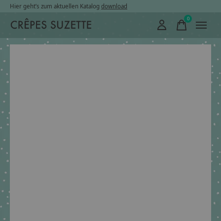
Hier geht’s zum aktuellen Katalog
download
0
items