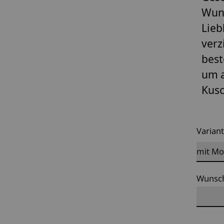
Wuns
Lieb
verz
best
um a
Kusc
Varian
Wunsc