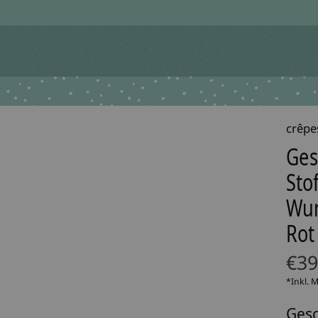
crêpe
Ges
Sto
Wun
Rot
€39
*Inkl. 
Gesc