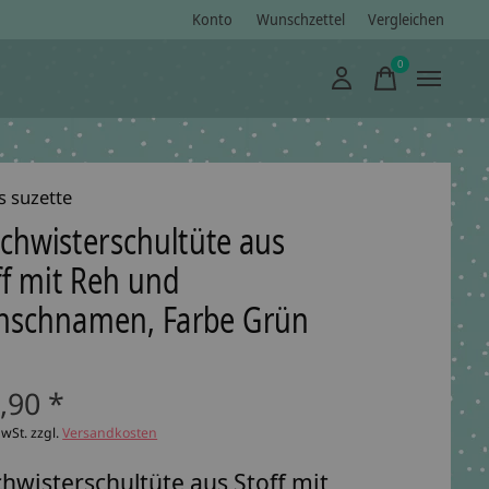
Konto
Wunschzettel
Vergleichen
0
items
s suzette
chwisterschultüte aus
ff mit Reh und
schnamen, Farbe Grün
,90 *
MwSt. zzgl.
Versandkosten
hwisterschultüte aus Stoff mit