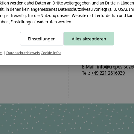
ktion werden dabei Daten an Dritte weitergegeben und an Dritte in Länder
Pflegehinweis:
lt, in denen kein angemessenes Datenschutzniveau vorliegt (z. B. USA). Ih
Waschbar bei 30°C Schon
ung ist freiwillig, für die Nutzung unserer Website nicht erforderlich und ka
 über „Einstellungen“ widerrufen werden.
Sicherheitshinweise:
Der Papprohling ist nicht
Einstellungen
Alles akzeptieren
Angaben zum Hersteller:
crêpes suzette GmbH & C
um
|
Datenschutzhinweis
Cookie Infos
Sülzburgstraße 108
50937 Köln
E-Mail:
info@crepes-suzet
Tel.:
+49 221 2616939