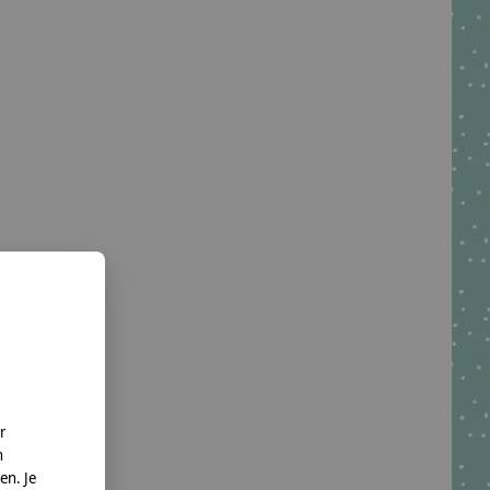
r
n
en. Je