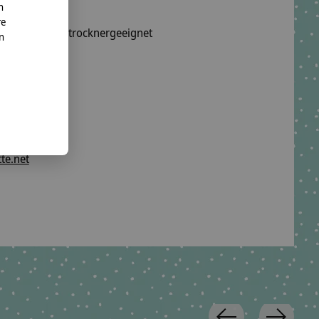
n
re
wäsche, nicht trocknergeeignet
nn
 waschbar.
o. KG
te.net