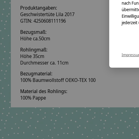
nach Fun
Produktangaben:
übermitte
Geschwistertüte Lila 2017
Einwillig
GTIN: 4250608111196
jederzeit
Bezugsmaß:
Höhe ca.50cm
Rohlingmaß:
Impress
Höhe 35cm
Durchmesser ca. 11cm
Bezugmaterial:
100% Baumwollstoff OEKO-TEX 100
Material des Rohlings:
100% Pappe