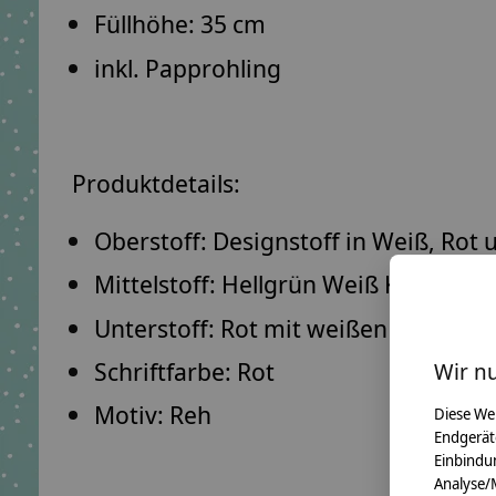
Füllhöhe: 35 cm
inkl. Papprohling
Produktdetails:
Oberstoff:
Designstoff in Weiß, Rot 
Mittelstoff:
Hellgrün Weiß Karo
Unterstoff:
Rot mit weißen Pünktch
Schriftfarbe:
Rot
Wir n
Motiv:
Reh
Diese We
Endgerät
Einbindun
Analyse/