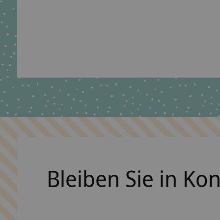
crêpes suzette Schultüte aus Stoff, Pferd,
Pferdekopf
The rating of this product is
5
out of 5
€39,90
€49,90 *
*Inkl. MwSt. zzgl.
Versandkosten
Bleiben Sie in Ko