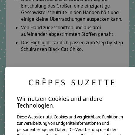
Einschulung des Großen eine einzigartige
Geschwisterschultüte in den Händen hält und
einige kleine Überraschungen auspacken kann.
Von Hand zugeschnitten und aus drei
aufeinander abgestimmten Stoffen genäht.
Das Highlight: farblich passen zum Step by Step
Schulranzen Black Cat Chiko.
Produktmerkmale:
Füllhöhe: 35 cm
CRÊPES SUZETTE
inkl. Papprohling
Wir nutzen Cookies und andere
Technologien.
Produktdetails:
Diese Website nutzt Cookies und vergleichbare Funktionen
Oberstoff:
Hellgrün
zur Verarbeitung von Endgeräteinformationen und
Ovalstoff:
Grau
personenbezogenen Daten. Die Verarbeitung dient der