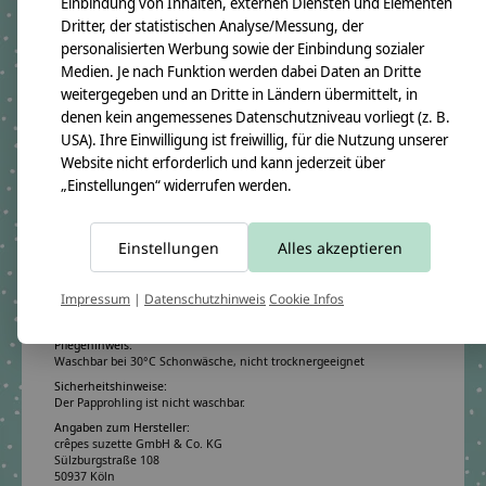
Unterstoff:S
chwarz
Einbindung von Inhalten, externen Diensten und Elementen
Dritter, der statistischen Analyse/Messung, der
Schrift:
Hellgrün
personalisierten Werbung sowie der Einbindung sozialer
Medien. Je nach Funktion werden dabei Daten an Dritte
weitergegeben und an Dritte in Ländern übermittelt, in
Produktangaben:
denen kein angemessenes Datenschutzniveau vorliegt (z. B.
Geschwistertüte Benni 2022 Black Cat Chiko
GTIN: 4250608117143
USA). Ihre Einwilligung ist freiwillig, für die Nutzung unserer
Website nicht erforderlich und kann jederzeit über
Bezugsmaß:
Höhe ca.50cm
„Einstellungen“ widerrufen werden.
Rohlingmaß:
Höhe 35cm
Durchmesser ca. 11cm
Einstellungen
Alles akzeptieren
Bezugmaterial:
100% Baumwollstoff OEKO-TEX 100
Impressum
|
Datenschutzhinweis
Cookie Infos
Material des Rohlings:
100% Pappe
Pflegehinweis:
Waschbar bei 30°C Schonwäsche, nicht trocknergeeignet
Sicherheitshinweise:
Der Papprohling ist nicht waschbar.
Angaben zum Hersteller:
crêpes suzette GmbH & Co. KG
Sülzburgstraße 108
50937 Köln