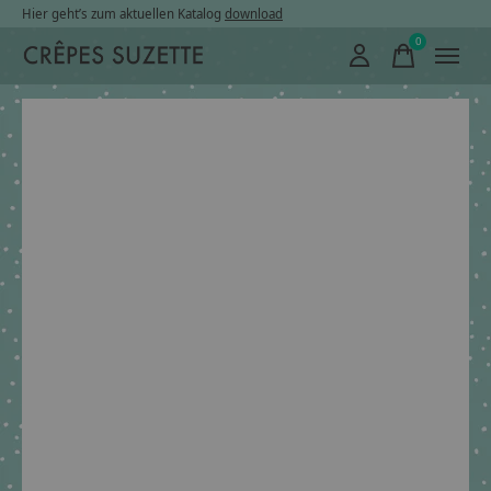
Hier geht’s zum aktuellen Katalog
download
0
items