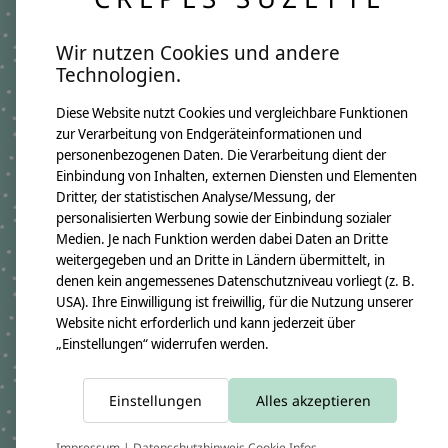
Schrift:
Alt Rosa
Wir nutzen Cookies und andere
Technologien.
Produktangaben:
Geschwistertüte Sophie 2022
Diese Website nutzt Cookies und vergleichbare Funktionen
GTIN: 4250608119772
zur Verarbeitung von Endgeräteinformationen und
Bezugsmaß:
personenbezogenen Daten. Die Verarbeitung dient der
Höhe ca.50cm
Einbindung von Inhalten, externen Diensten und Elementen
Rohlingmaß:
Dritter, der statistischen Analyse/Messung, der
Höhe 35cm
Durchmesser ca. 11cm
personalisierten Werbung sowie der Einbindung sozialer
Bezugmaterial:
Medien. Je nach Funktion werden dabei Daten an Dritte
100% Baumwollstoff OEKO-TEX 100
weitergegeben und an Dritte in Ländern übermittelt, in
Material des Rohlings:
denen kein angemessenes Datenschutzniveau vorliegt (z. B.
100% Pappe
USA). Ihre Einwilligung ist freiwillig, für die Nutzung unserer
Pflegehinweis:
Website nicht erforderlich und kann jederzeit über
Waschbar bei 30°C Schonwäsche, nicht trocknergeeignet
„Einstellungen“ widerrufen werden.
Sicherheitshinweise:
Der Papprohling ist nicht waschbar.
Angaben zum Hersteller:
Einstellungen
Alles akzeptieren
crêpes suzette GmbH & Co. KG
Sülzburgstraße 108
50937 Köln
Impressum
|
Datenschutzhinweis
Cookie Infos
E-Mail:
info@crepes-suzette.net