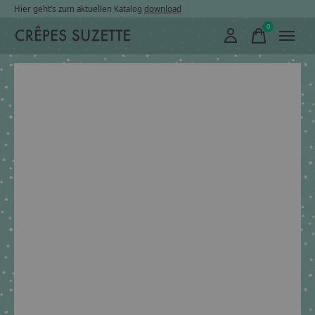
Hier geht’s zum aktuellen Katalog
download
0
items