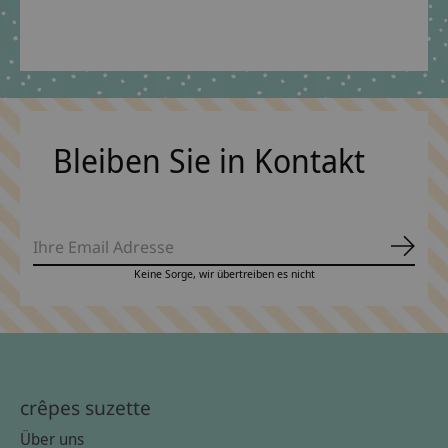
€69,90 *
*Inkl. MwSt. zzgl.
Versandkosten
Bleiben Sie in Kontakt
Abonn
Keine Sorge, wir übertreiben es nicht
crêpes suzette
Über uns