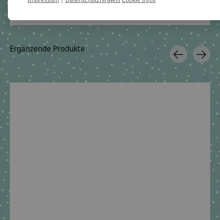
Tel.:
+49 221 2616939
Ergänzende Produkte
Carousel items
Schultüte aus Stoff,
Scrunchie Haargummi
Farbe: Weiß Gold,
passend zur Schultüte
Motiv: Makramee
€4,09 *
Regenbogen -
*Inkl. MwSt. zzgl.
Schlüsselanhänger
Versandkosten
The rating of this product is
5
out of 5