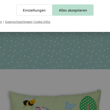
50937 Köln
E-Mail:
info@crepes-suzet
Einstellungen
Alles akzeptieren
Tel.:
+49 221 2616939
chen OEKO-TEX 100
um
|
Datenschutzhinweis
Cookie Infos