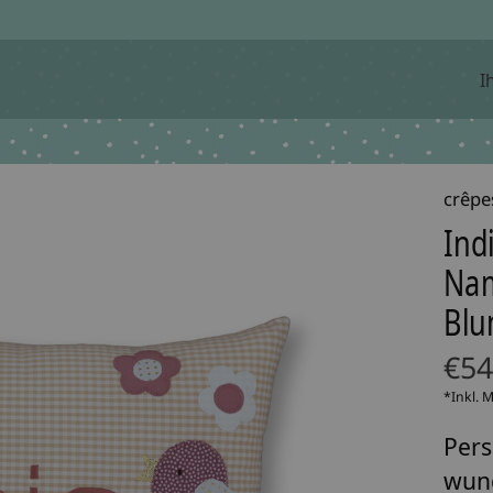
I
crêpe
Ind
Nam
Blu
€54
*Inkl. 
Pers
wund