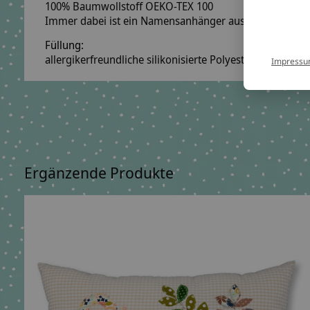
100% Baumwollstoff OEKO-TEX 100
Immer dabei ist ein Namensanhänger aus Holzwürfeln
Füllung:
allergikerfreundliche silikonisierte Polyesterfaserbäll
Impress
Ergänzende Produkte
Carousel items