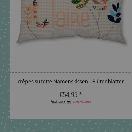
crêpes suzette Namenskissen - Blütenblätter
€54,95 *
*Inkl. MwSt. zzgl.
Versandkosten