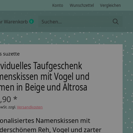
Konto
Wunschzettel
Vergleichen
hr Warenkorb
0
items
s suzette
ividuelles Taufgeschenk
enskissen mit Vogel und
men in Beige und Altrosa
,90 *
MwSt. zzgl.
Versandkosten
onalisiertes Namenskissen mit
erschönem Reh, Vogel und zarter