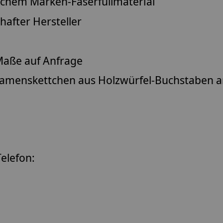
lichem
Marken-Faserfüllmaterial
after Hersteller
aße auf Anfrage
amenskettchen
aus Holzwürfel-Buchstaben 
elefon: