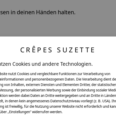
ssen in deinen Händen halten.
CRÊPES SUZETTE
utzen Cookies und andere Technologien.
Pflegehinweis:
bsite nutzt Cookies und vergleichbare Funktionen zur Verarbeitung von
Waschbar bei 30°C Schon
einformationen und personenbezogenen Daten. Die Verarbeitung dient de
g von Inhalten, externen Diensten und Elementen Dritter, der statistische
Sicherheitshinweise:
Messung, der personalisierten Werbung sowie der Einbindung sozialer Medi
Die angehangenen Holzwür
ktion werden dabei Daten an Dritte weitergegeben und an Dritte in Länder
lt, in denen kein angemessenes Datenschutzniveau vorliegt (z. B. USA). Ih
Angaben zum Hersteller:
ung ist freiwillig, für die Nutzung unserer Website nicht erforderlich und ka
crêpes suzette GmbH & C
 über „Einstellungen“ widerrufen werden.
Sülzburgstraße 108