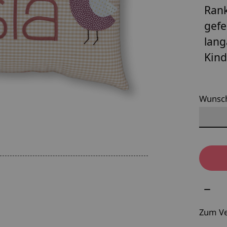
Rank
gefe
lang
Kind
Wunsc
Meng
Zum Ve