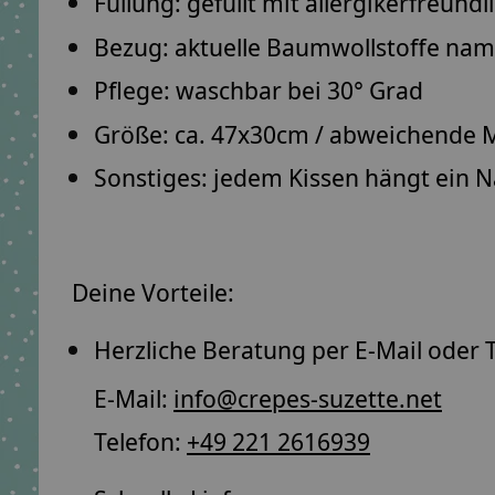
Füllung: gefüllt mit
allergikerfreund
Bezug: aktuelle Baumwollstoffe
namh
Pflege: waschbar bei
30° Grad
Größe: ca.
47x30cm
/ abweichende M
Sonstiges: jedem Kissen hängt ein
N
Deine Vorteile:
Herzliche Beratung per E-Mail oder T
E-Mail:
info@crepes-suzette.net
Telefon:
+49 221 2616939