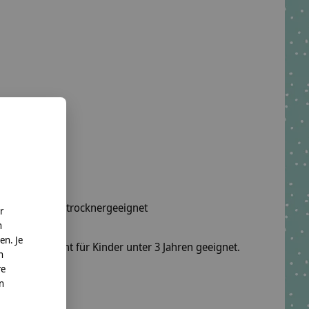
wäsche, nicht trocknergeeignet
r
n
en. Je
fel sind nicht für Kinder unter 3 Jahren geeignet.
n
re
nn
o. KG