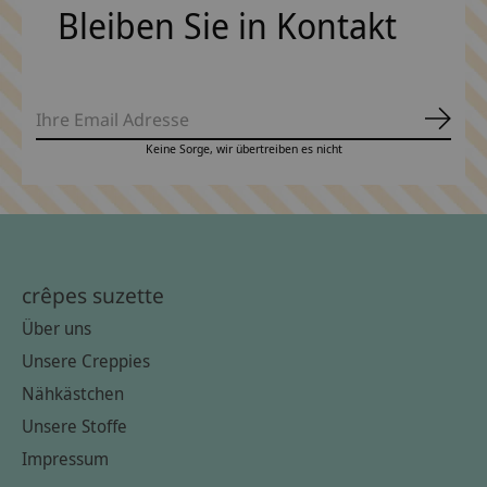
Bleiben Sie in Kontakt
Abonn
Keine Sorge, wir übertreiben es nicht
crêpes suzette
Über uns
Unsere Creppies
Nähkästchen
Unsere Stoffe
Impressum