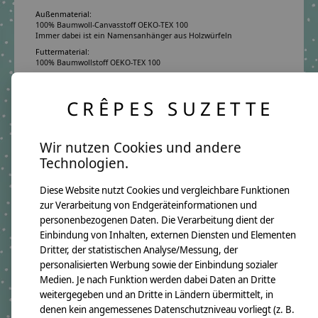
Außenmaterial:
100% Baumwoll-Canvasstoff OEKO-TEX 100
Immer dabei ist ein Namensanhänger aus Holzwürfeln
Futtermaterial:
100% Baumwollstoff OEKO-TEX 100
Pflegehinweis:
Waschbar bei 30°C Schonwäsche, nicht trocknergeeignet
CRÊPES SUZETTE
Sicherheitshinweise:
Die angehangenen Holzwürfel sind nicht für Kinder unter 3 Jahren
geeignet.
Wir nutzen Cookies und andere
Angaben zum Hersteller:
crêpes suzette GmbH & Co. KG
Technologien.
Sülzburgstraße 108
50937 Köln
E-Mail:
info@crepes-suzette.net
Diese Website nutzt Cookies und vergleichbare Funktionen
Tel.:
+49 221 2616939
zur Verarbeitung von Endgeräteinformationen und
personenbezogenen Daten. Die Verarbeitung dient der
Einbindung von Inhalten, externen Diensten und Elementen
Dritter, der statistischen Analyse/Messung, der
Ergänzende Produkte
personalisierten Werbung sowie der Einbindung sozialer
Medien. Je nach Funktion werden dabei Daten an Dritte
Carousel items
weitergegeben und an Dritte in Ländern übermittelt, in
denen kein angemessenes Datenschutzniveau vorliegt (z. B.