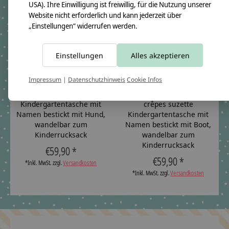
USA). Ihre Einwilligung ist freiwillig, für die Nutzung unserer
Website nicht erforderlich und kann jederzeit über
„Einstellungen“ widerrufen werden.
Einstellungen
Alles akzeptieren
Impressum
|
Datenschutzhinweis
Cookie Infos
Kindergartentasche mit
crêpes suzette
Namen bestickt mit Hund,
Kindergartentasche mit
wandelbar zum
Namen bestickt mit Boot,
Kinderrucksack
wandelbar zum
Kinderrucksack
€59,90 *
€59,90 *
*Inkl. MwSt. zzgl.
Versandkosten
*Inkl. MwSt. zzgl.
Versandkosten