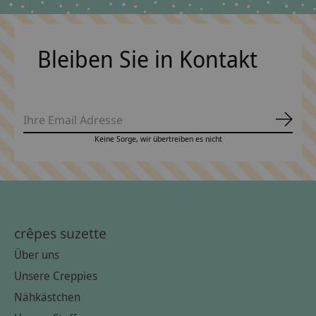
Bleiben Sie in Kontakt
Abonn
Keine Sorge, wir übertreiben es nicht
crêpes suzette
Über uns
Unsere Creppies
Nähkästchen