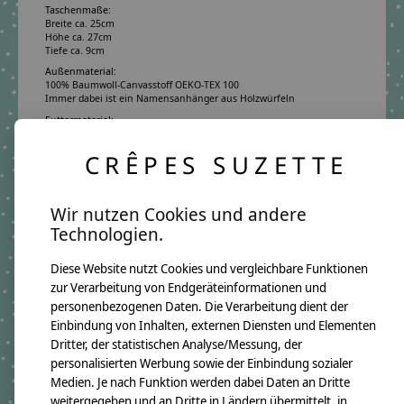
Taschenmaße:
Breite ca. 25cm
Höhe ca. 27cm
Tiefe ca. 9cm
Außenmaterial:
100% Baumwoll-Canvasstoff OEKO-TEX 100
Immer dabei ist ein Namensanhänger aus Holzwürfeln
Futtermaterial:
100% Baumwollstoff OEKO-TEX 100
Pflegehinweis:
CRÊPES SUZETTE
Waschbar bei 30°C Schonwäsche, nicht trocknergeeignet
Sicherheitshinweise:
Die angehangenen Holzwürfel sind nicht für Kinder unter 3 Jahren
Wir nutzen Cookies und andere
geeignet.
Technologien.
Angaben zum Hersteller:
crêpes suzette GmbH & Co. KG
Sülzburgstraße 108
Diese Website nutzt Cookies und vergleichbare Funktionen
50937 Köln
zur Verarbeitung von Endgeräteinformationen und
E-Mail:
info@crepes-suzette.net
Tel.:
+49 221 2616939
personenbezogenen Daten. Die Verarbeitung dient der
Einbindung von Inhalten, externen Diensten und Elementen
Dritter, der statistischen Analyse/Messung, der
personalisierten Werbung sowie der Einbindung sozialer
Ergänzende Produkte
Medien. Je nach Funktion werden dabei Daten an Dritte
weitergegeben und an Dritte in Ländern übermittelt, in