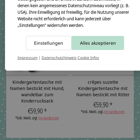
Carousel items
denen kein angemessenes Datenschutzniveau vorliegt (z. B.
USA). Ihre Einwilligung ist freiwillig, für die Nutzung unserer
Website nicht erforderlich und kann jederzeit über
„Einstellungen“ widerrufen werden.
Einstellungen
Alles akzeptieren
Impressum
|
Datenschutzhinweis
Cookie Infos
Kindergartentasche mit
crêpes suzette
Namen bestickt mit Hund,
Kindergartentasche mit
wandelbar zum
Namen bestickt mit Ritter
Kinderrucksack
€59,90 *
€59,90 *
*Inkl. MwSt. zzgl.
Versandkosten
*Inkl. MwSt. zzgl.
Versandkosten