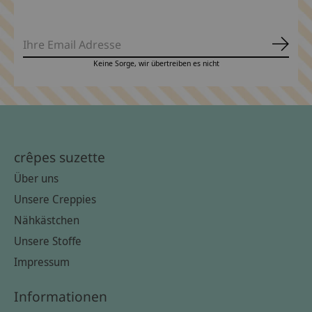
Abonn
Keine Sorge, wir übertreiben es nicht
crêpes suzette
Über uns
Unsere Creppies
Nähkästchen
Unsere Stoffe
Impressum
Informationen