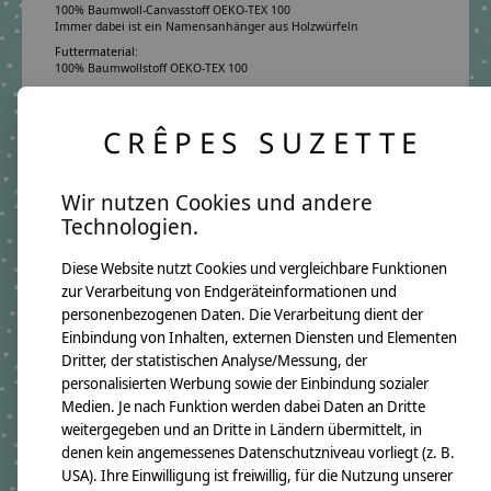
100% Baumwoll-Canvasstoff OEKO-TEX 100
Immer dabei ist ein Namensanhänger aus Holzwürfeln
Futtermaterial:
100% Baumwollstoff OEKO-TEX 100
Pflegehinweis:
Waschbar bei 30°C Schonwäsche, nicht trocknergeeignet
CRÊPES SUZETTE
Sicherheitshinweise:
Die angehangenen Holzwürfel sind nicht für Kinder unter 3 Jahren
geeignet.
Angaben zum Hersteller:
Wir nutzen Cookies und andere
crêpes suzette GmbH & Co. KG
Technologien.
Sülzburgstraße 108
50937 Köln
E-Mail:
info@crepes-suzette.net
Diese Website nutzt Cookies und vergleichbare Funktionen
Tel.:
+49 221 2616939
zur Verarbeitung von Endgeräteinformationen und
personenbezogenen Daten. Die Verarbeitung dient der
Einbindung von Inhalten, externen Diensten und Elementen
Dritter, der statistischen Analyse/Messung, der
Ergänzende Produkte
personalisierten Werbung sowie der Einbindung sozialer
Medien. Je nach Funktion werden dabei Daten an Dritte
Carousel items
weitergegeben und an Dritte in Ländern übermittelt, in
denen kein angemessenes Datenschutzniveau vorliegt (z. B.
USA). Ihre Einwilligung ist freiwillig, für die Nutzung unserer