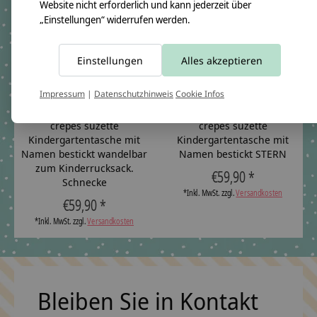
Website nicht erforderlich und kann jederzeit über
„Einstellungen“ widerrufen werden.
Einstellungen
Alles akzeptieren
Impressum
|
Datenschutzhinweis
Cookie Infos
crêpes suzette
crêpes suzette
Kindergartentasche mit
Kindergartentasche mit
Namen bestickt wandelbar
Namen bestickt STERN
zum Kinderrucksack.
€59,90 *
Schnecke
*Inkl. MwSt. zzgl.
Versandkosten
€59,90 *
*Inkl. MwSt. zzgl.
Versandkosten
Bleiben Sie in Kontakt