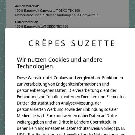
Außenmaterial:
100% Baumwoll-Canvasstoff OEKO-TEX 100
Immer dabei ist ein Namensanhänger aus Holzwürfeln
Futtermaterial:
100% Baumwollstoff OEKO-TEX 100
Pflegehinweis:
Waschbar bei 30°C Schonwäsche, nicht trocknergeeignet
CRÊPES SUZETTE
Sicherheitshinweise:
Die angehangenen Holzwürfel sind nicht für Kinder unter 3 Jahren
geeignet.
Wir nutzen Cookies und andere
Angaben zum Hersteller:
Technologien.
crêpes suzette GmbH & Co. KG
Sülzburgstraße 108
50937 Köln
Diese Website nutzt Cookies und vergleichbare Funktionen
E-Mail:
info@crepes-suzette.net
zur Verarbeitung von Endgeräteinformationen und
Tel.:
+49 221 2616939
personenbezogenen Daten. Die Verarbeitung dient der
Einbindung von Inhalten, externen Diensten und Elementen
Dritter, der statistischen Analyse/Messung, der
Ergänzende Produkte
personalisierten Werbung sowie der Einbindung sozialer
Medien. Je nach Funktion werden dabei Daten an Dritte
Carousel items
weitergegeben und an Dritte in Ländern übermittelt, in
denen kein angemessenes Datenschutzniveau vorliegt (z. B.
USA). Ihre Einwilligung ist freiwillig, für die Nutzung unserer