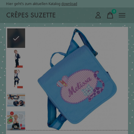
Hier geht’s zum aktuellen Katalog
download
0
items
Slideshow Items