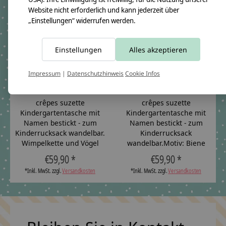
Website nicht erforderlich und kann jederzeit über
„Einstellungen“ widerrufen werden.
Einstellungen
Alles akzeptieren
Impressum
|
Datenschutzhinweis
Cookie Infos
crêpes suzette
crêpes suzette
Kindergartentasche mit
Kindergartentasche mit
Namen bestickt - zum
Namen bestickt - zum
Kinderrucksack wandelbar.
Kinderrucksack
Wimpelkette und Vögel
wandelbar.Motiv: Biene
€59,90 *
€59,90 *
*Inkl. MwSt. zzgl.
Versandkosten
*Inkl. MwSt. zzgl.
Versandkosten