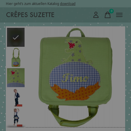
Hier geht’s zum aktuellen Katalog
download
0
items
Slideshow Items