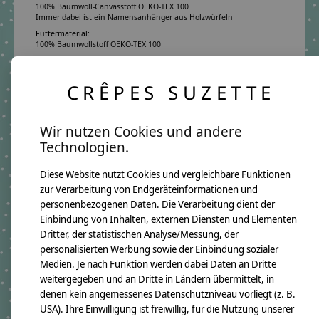
100% Baumwoll-Canvasstoff OEKO-TEX 100
Immer dabei ist ein Namensanhänger aus Holzwürfeln
Futtermaterial:
100% Baumwollstoff OEKO-TEX 100
Pflegehinweis:
Waschbar bei 30°C Schonwäsche, nicht trocknergeeignet
CRÊPES SUZETTE
Sicherheitshinweise:
Die angehangenen Holzwürfel sind nicht für Kinder unter 3 Jahren
geeignet.
Angaben zum Hersteller:
Wir nutzen Cookies und andere
crêpes suzette GmbH & Co. KG
Technologien.
Sülzburgstraße 108
50937 Köln
E-Mail:
info@crepes-suzette.net
Diese Website nutzt Cookies und vergleichbare Funktionen
Tel.:
+49 221 2616939
zur Verarbeitung von Endgeräteinformationen und
personenbezogenen Daten. Die Verarbeitung dient der
Einbindung von Inhalten, externen Diensten und Elementen
Dritter, der statistischen Analyse/Messung, der
Ergänzende Produkte
personalisierten Werbung sowie der Einbindung sozialer
Medien. Je nach Funktion werden dabei Daten an Dritte
Carousel items
weitergegeben und an Dritte in Ländern übermittelt, in
denen kein angemessenes Datenschutzniveau vorliegt (z. B.
USA). Ihre Einwilligung ist freiwillig, für die Nutzung unserer