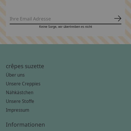
Abonn
Keine Sorge, wir übertreiben es nicht
crêpes suzette
Über uns
Unsere Creppies
Nähkästchen
Unsere Stoffe
Impressum
Informationen