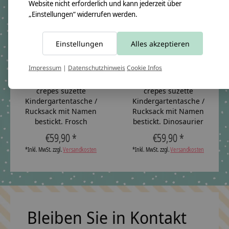
Website nicht erforderlich und kann jederzeit über
„Einstellungen“ widerrufen werden.
Einstellungen
Alles akzeptieren
Impressum
|
Datenschutzhinweis
Cookie Infos
crêpes suzette
crêpes suzette
Kindergartentasche /
Kindergartentasche /
Rucksack mit Namen
Rucksack mit Namen
bestickt. Frosch
bestickt. Dinosaurier
€59,90 *
€59,90 *
*Inkl. MwSt. zzgl.
Versandkosten
*Inkl. MwSt. zzgl.
Versandkosten
Bleiben Sie in Kontakt