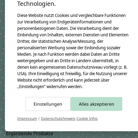
Technologien.
Kissenmaße:
Breite ca. 46cm
Diese Website nutzt Cookies und vergleichbare Funktionen
Höhe ca. 30cm
zur Verarbeitung von Endgeräteinformationen und
Material:
personenbezogenen Daten. Die Verarbeitung dient der
100% Baumwollstoff OEKO-TEX 100
Immer dabei ist ein Namensanhänger aus Holzwürfeln
Einbindung von Inhalten, externen Diensten und Elementen
Füllung:
Dritter, der statistischen Analyse/Messung, der
allergikerfreundliche silikonisierte Polyesterfaserbällchen OEKO-TEX
personalisierten Werbung sowie der Einbindung sozialer
100
Medien. Je nach Funktion werden dabei Daten an Dritte
Pflegehinweis:
weitergegeben und an Dritte in Ländern übermittelt, in
Waschbar bei 30°C Schonwäsche, nicht trocknergeeignet
denen kein angemessenes Datenschutzniveau vorliegt (z. B.
Sicherheitshinweise:
Die angehangenen Holzwürfel sind nicht für Kinder unter 3 Jahren
USA). Ihre Einwilligung ist freiwillig, für die Nutzung unserer
geeignet.
Website nicht erforderlich und kann jederzeit über
Angaben zum Hersteller:
„Einstellungen“ widerrufen werden.
crêpes suzette GmbH & Co. KG
Sülzburgstraße 108
50937 Köln
E-Mail:
info@crepes-suzette.net
Einstellungen
Alles akzeptieren
Tel.:
+49 221 2616939
Impressum
|
Datenschutzhinweis
Cookie Infos
Ergänzende Produkte