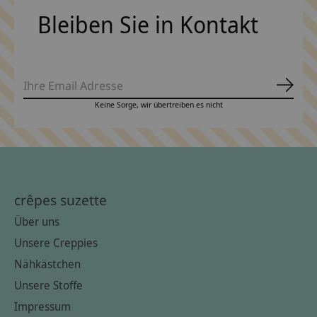
Bleiben Sie in Kontakt
Abonn
Keine Sorge, wir übertreiben es nicht
crêpes suzette
Über uns
Unsere Creppies
Nähkästchen
Unsere Stoffe
Impressum