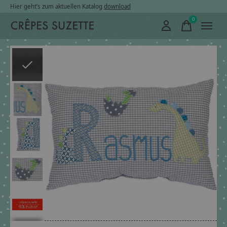
Hier geht’s zum aktuellen Katalog
download
0
items
Slideshow Items