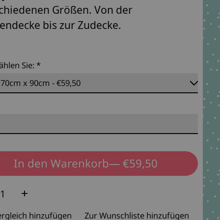
chiedenen Größen. Von der
ndecke bis zur Zudecke.
ählen Sie:
*
In den Warenkorb
— €59,50
e:
rgleich hinzufügen
Zur Wunschliste hinzufügen