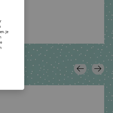
o. KG
r
te.net
n
en. Je
n
re
nn