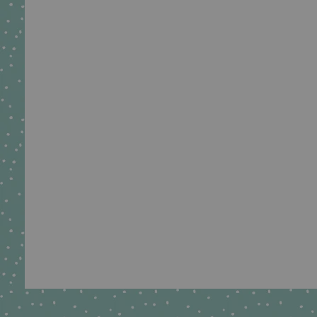
crêpes suzette Namenskissen Hase für
Mädchen zur Taufe
€54,95 *
*Inkl. MwSt. zzgl.
Versandkosten