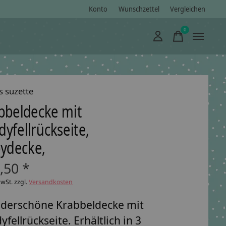
Konto
Wunschzettel
Vergleichen
0
items
s suzette
bbeldecke mit
dyfellrückseite,
ydecke,
,50 *
MwSt. zzgl.
Versandkosten
derschöne Krabbeldecke mit
yfellrückseite. Erhältlich in 3