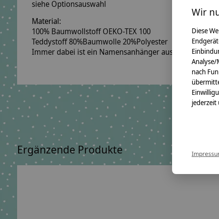
siehe Optionsauswahl
Wir n
Material:
100% Baumwollstoff OEKO-TEX 100
Diese We
Teddystoff 80%Baumwolle 20%Polyester
Endgerät
Immer dabei ist ein Namensanhänger aus Holzwürfeln
Einbindun
Analyse/
nach Fun
übermitte
Einwillig
jederzeit
Ergänzende Produkte
Impress
Carousel items