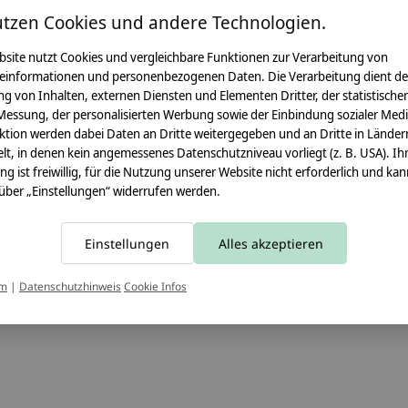
Angaben zum Hersteller:
utzen Cookies und andere Technologien.
crêpes suzette GmbH & C
Sülzburgstraße 108
bsite nutzt Cookies und vergleichbare Funktionen zur Verarbeitung von
50937 Köln
einformationen und personenbezogenen Daten. Die Verarbeitung dient de
E-Mail:
info@crepes-suzet
g von Inhalten, externen Diensten und Elementen Dritter, der statistische
Tel.:
+49 221 2616939
Messung, der personalisierten Werbung sowie der Einbindung sozialer Medi
ktion werden dabei Daten an Dritte weitergegeben und an Dritte in Länder
lt, in denen kein angemessenes Datenschutzniveau vorliegt (z. B. USA). Ih
ung ist freiwillig, für die Nutzung unserer Website nicht erforderlich und ka
 über „Einstellungen“ widerrufen werden.
Einstellungen
Alles akzeptieren
um
|
Datenschutzhinweis
Cookie Infos