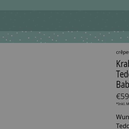
crêpe
Kra
Ted
Bab
€59
*Inkl. 
Wun
Tedd