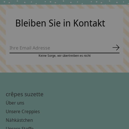
Bleiben Sie in Kontakt
Abonn
Keine Sorge, wir übertreiben es nicht
crêpes suzette
Über uns
Unsere Creppies
Nähkästchen
Unsere Stoffe