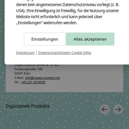
Material:
denen kein angemessenes Datenschutzniveau vorliegt (z. B.
100% Baumwollstoff OEKO-TEX 100
USA). Ihre Einwilligung ist freiwillig, für die Nutzung unserer
Immer dabei ist ein Namensanhänger aus Holzwürfeln
Website nicht erforderlich und kann jederzeit über
Füllung:
„Einstellungen“ widerrufen werden.
allergikerfreundliches Volumen-Rollvlies aus Polyesterfasern OEKO-TEX
100
Pflegehinweis:
Waschbar bei 30°C Schonwäsche, nicht trocknergeeignet
Einstellungen
Alles akzeptieren
Sicherheitshinweise:
Die angehangenen Holzwürfel sind nicht für Kinder unter 3 Jahren
Impressum
|
Datenschutzhinweis
Cookie Infos
geeignet.
Angaben zum Hersteller:
crêpes suzette GmbH & Co. KG
Sülzburgstraße 108
50937 Köln
E-Mail:
info@crepes-suzette.net
Tel.:
+49 221 2616939
Ergänzende Produkte
Carousel items