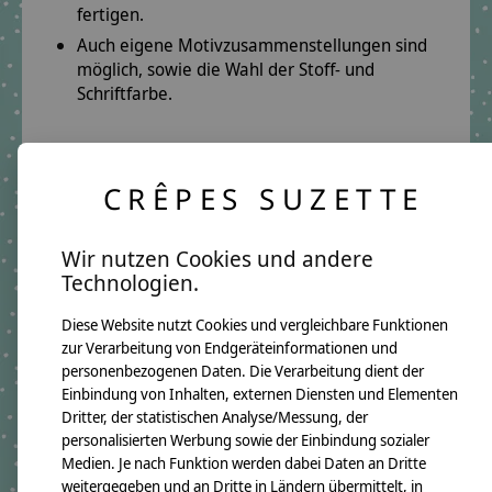
fertigen.
Auch eigene Motivzusammenstellungen sind
möglich, sowie die Wahl der Stoff- und
Schriftfarbe.
Produktmerkmale:
CRÊPES SUZETTE
gefüllt mit allergikerfreundlichem Volumen-
Rollvlies für Decken
Wir nutzen Cookies und andere
100% Baumwollstoffe
Technologien.
Lieferung erfolgt in einer Tasche mit
Sichtfenster
Diese Website nutzt Cookies und vergleichbare Funktionen
zur Verarbeitung von Endgeräteinformationen und
personenbezogenen Daten. Die Verarbeitung dient der
Produktangaben:
Einbindung von Inhalten, externen Diensten und Elementen
Bettwäsche Tim 2011
Dritter, der statistischen Analyse/Messung, der
GTIN: 4250608103191
personalisierten Werbung sowie der Einbindung sozialer
Deckenmaße:
Medien. Je nach Funktion werden dabei Daten an Dritte
Breite ca. 100cm
Höhe ca. 130cm
weitergegeben und an Dritte in Ländern übermittelt, in