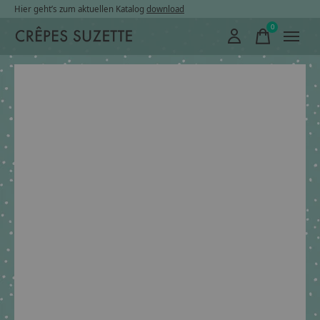
Hier geht’s zum aktuellen Katalog
download
0
items