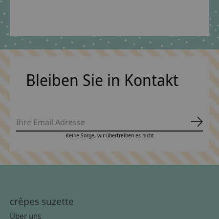
€14,90 *
*Inkl. MwSt. zzgl.
Versandkosten
Bleiben Sie in Kontakt
Abonn
Keine Sorge, wir übertreiben es nicht
crêpes suzette
Über uns