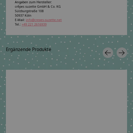
Angaben zum Hersteller:
crêpes suzette GmbH & Co. KG
Sülzburgstraße 108
50937 Köln
E-Mail:
info@crepes-suzette.net
Tel.:
+49 221 2616939
Ergänzende Produkte
Carousel items
Schultütenständer
elegant und zeitlos