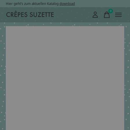
Hier geht’s zum aktuellen Katalog
download
0
items