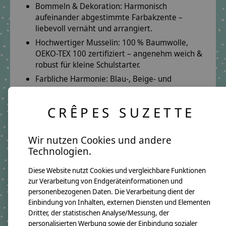
Bommeln & Dekoration:
Harmonisch
aufeinander abgestimmte Farbakzente –
liebevoll vernäht und arrangiert.
Hochwertiger Musselin:
100 % Baumwolle,
OEKO-TEX 100 zertifiziert – angenehm weich &
robust für kleine Schulstarter.
Farbliche Harmonie:
Blau-, Beige- und
Naturtöne treffen auf lebendiges Orange –
ausgewogen und besonders.
CRÊPES SUZETTE
Herzliche Beratung per E-Mail oder Telefon:
E-Mail:
info@crepes-suzette.net
Wir nutzen Cookies und andere
Telefon:
+49 221 2616939
Technologien.
Ideale Größe:
Stoffhusse ca. 100 cm,
Papprohling 70 cm – viel Platz für Geschenke &
Diese Website nutzt Cookies und vergleichbare Funktionen
Erinnerungsstücke zum Schulstart.
zur Verarbeitung von Endgeräteinformationen und
personenbezogenen Daten. Die Verarbeitung dient der
Warum die Bommeltüte Julian?
Einbindung von Inhalten, externen Diensten und Elementen
Die
Schultüte Julian
ist ein liebevoll gefertigtes
Dritter, der statistischen Analyse/Messung, der
Einzelstück, das mit seinem ruhigen Design und
personalisierten Werbung sowie der Einbindung sozialer