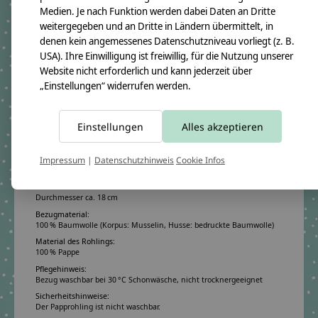
hochwertigen Materialien überzeugt. Für Kinder,
Medien. Je nach Funktion werden dabei Daten an Dritte
die es stilvoll, aber nicht langweilig mögen – und
weitergegeben und an Dritte in Ländern übermittelt, in
für Eltern, die Wert auf echte Handarbeit legen.
denen kein angemessenes Datenschutzniveau vorliegt (z. B.
Und wenn du dir unsicher bist: Wir beraten dich
USA). Ihre Einwilligung ist freiwillig, für die Nutzung unserer
gern persönlich – telefonisch oder per E-Mail.
Website nicht erforderlich und kann jederzeit über
„Einstellungen“ widerrufen werden.
Produktangaben:
Schultüte Julian BT12 2024
Einstellungen
Alles akzeptieren
GTIN:
4250608118225
Bezugsmaß:
Impressum
|
Datenschutzhinweis
Cookie Infos
Höhe ca. 100 cm
Rohlingmaß:
Höhe 70 cm
Durchmesser ca. 18 cm
Bezugmaterial:
100 % Baumwolle (Korpus: Musselin, Husse: bedruckte Baumwolle)
Material des Rohlings:
100 % Pappe
Pflegehinweis:
Bezug waschbar bei 30 °C Schonwäsche, nicht trocknergeeignet
Sicherheitshinweise:
Der Papprohling ist nicht waschbar.