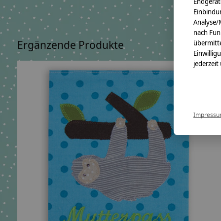
Endgerät
Einbindun
Analyse/
nach Fun
Ergänzende Produkte
übermitte
Einwillig
jederzeit
Carousel items
Impress