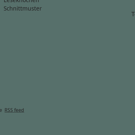
Schnittmuster
T
g
e
RSS feed