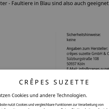
utter - Faultiere in Blau sind also auch gee
Sicherheitshinweise:
keine
Angaben zum Hersteller:
crêpes suzette GmbH & C
Sülzburgstraße 108
50937 Köln
E-Mail:
info@crepes-suzet
Tel.:
+49 221 2616939
CRÊPES SUZETTE
t
utzen Cookies und andere Technologien.
bsite nutzt Cookies und vergleichbare Funktionen zur Verarbeitung von