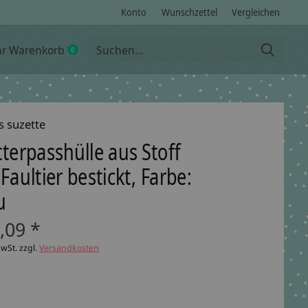
Konto
Wunschzettel
Vergleichen
hr Warenkorb
0
items
s suzette
terpasshülle aus Stoff
Faultier bestickt, Farbe:
u
,09 *
MwSt. zzgl.
Versandkosten