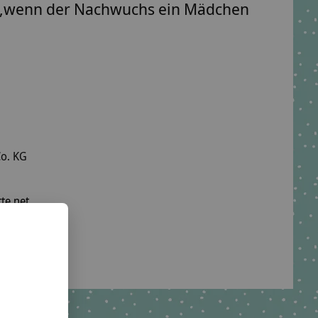
ignet,wenn der Nachwuchs ein Mädchen
o. KG
te.net