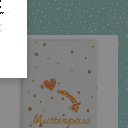
r
n
en. Je
n
re
nn