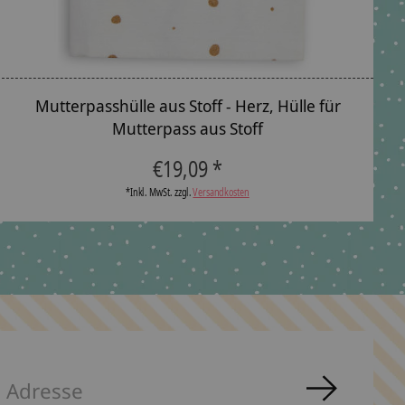
Mutterpasshülle aus Stoff - Herz, Hülle für
Mutterpass aus Stoff
€19,09 *
*Inkl. MwSt. zzgl.
Versandkosten
Abonnie