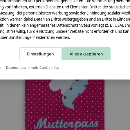
einformationen und personenbezogenen Daten. Die Verarbeitung dient de
g von Inhalten, externen Diensten und Elementen Dritter, der statistische
Messung, der personalisierten Werbung sowie der Einbindung sozialer Medi
ktion werden dabei Daten an Dritte weitergegeben und an Dritte in Länder
lt, in denen kein angemessenes Datenschutzniveau vorliegt (z. B. USA). Ih
ung ist freiwillig, für die Nutzung unserer Website nicht erforderlich und ka
 über „Einstellungen“ widerrufen werden.
Einstellungen
Alles akzeptieren
um
|
Datenschutzhinweis
Cookie Infos