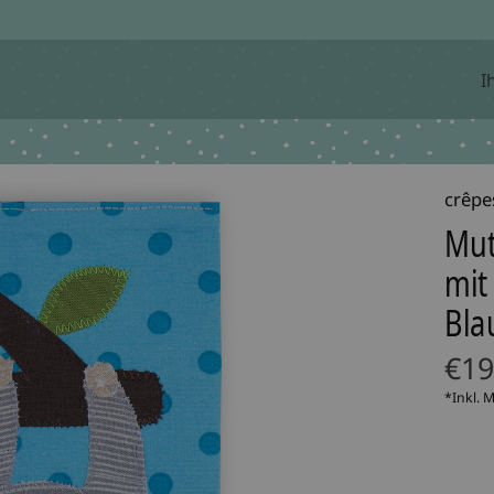
I
crêpe
Mut
mit 
Bla
€19
*Inkl. 