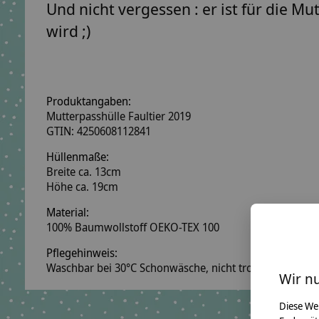
Und nicht vergessen : er ist für die M
wird ;)
Produktangaben:
Mutterpasshülle Faultier 2019
GTIN: 4250608112841
Hüllenmaße:
Breite ca. 13cm
Höhe ca. 19cm
Material:
100% Baumwollstoff OEKO-TEX 100
Pflegehinweis:
Waschbar bei 30°C Schonwäsche, nicht trocknergeeigne
Wir n
Diese We