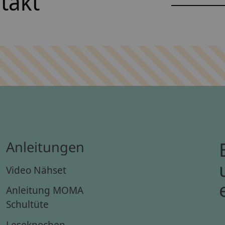
ntakt
Anleitungen
Video Nähset
Anleitung MOMA
Schultüte
Leseknochen