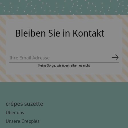
Bleiben Sie in Kontakt
Abonn
Keine Sorge, wir übertreiben es nicht
crêpes suzette
Über uns
Unsere Creppies