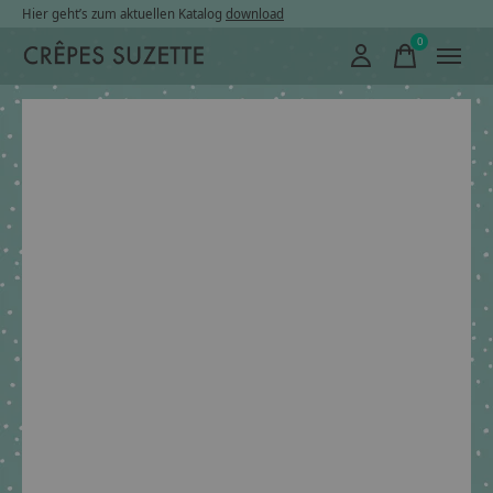
Hier geht’s zum aktuellen Katalog
download
0
items