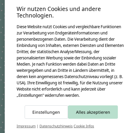
Flieder und rosa Details
Wir nutzen Cookies und andere
ideal für kreative Eltern, Großeltern, Pat:innen
Technologien.
und DIY-Fans
harmonisch passend zu den
Step by Step
Diese Website nutzt Cookies und vergleichbare Funktionen
Schulranzen
zur Verarbeitung von Endgeräteinformationen und
personenbezogenen Daten. Die Verarbeitung dient der
Was du noch brauchst:
Nähmaschine, Nähgarn,
Einbindung von Inhalten, externen Diensten und Elementen
Bügeleisen, Schere sowie Sicherheitsnadeln oder
Dritter, der statistischen Analyse/Messung, der
Klammern.
personalisierten Werbung sowie der Einbindung sozialer
Medien. Je nach Funktion werden dabei Daten an Dritte
Hinweis:
Das Set enthält die Materialien zum
weitergegeben und an Dritte in Ländern übermittelt, in
Nähen und Verzieren der Stoffschultüte. Die
denen kein angemessenes Datenschutzniveau vorliegt (z. B.
Gestaltung mit Buchstaben und Motiven ist
USA). Ihre Einwilligung ist freiwillig, für die Nutzung unserer
individuell möglich.
Website nicht erforderlich und kann jederzeit über
Hilfe beim Nähen:
„Einstellungen“ widerrufen werden.
PDF-Nähanleitung
Video-Anleitung
Einstellungen
Alles akzeptieren
Produktangaben:
Nähset Pegasus Liv
Impressum
|
Datenschutzhinweis
Cookie Infos
GTIN:
4250608122123
Bezugsmaß fertig: