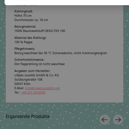
Höhe ca. 100 cm
Rohlingmaß:
Höhe 70 cm
Durchmesser ca. 18 cm
Bezugmaterial:
100% Baumwollstoff OEKO-TEX 100
Material des Rohlings:
100 % Pappe
Pflegehinweis:
Bezug waschbar bei 30 °C Schonwäsche, nicht trocknergeeignet
Sicherheitshinweise:
Der Papprohling ist nicht waschbar.
Angaben zum Hersteller:
crêpes suzette GmbH & Co. KG
Sülzburgstraße 108
50937 Köln
E-Mail:
info@crepes-suzette.net
Tel.:
+49 221 2616939
Ergänzende Produkte
Carousel items