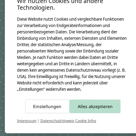
Wir nutzen Cookies und andere
Namenskissen Ida 2024
Technologien.
GTIN: 4250608118515
Kissenmaße:
Diese Website nutzt Cookies und vergleichbare Funktionen
Breite ca. 46cm
Höhe ca. 30cm
zur Verarbeitung von Endgeräteinformationen und
Material:
personenbezogenen Daten. Die Verarbeitung dient der
100% Baumwollstoff OEKO-TEX 100
Einbindung von Inhalten, externen Diensten und Elementen
Immer dabei ist ein Namensanhänger aus Holzwürfeln
Dritter, der statistischen Analyse/Messung, der
Füllung:
personalisierten Werbung sowie der Einbindung sozialer
allergikerfreundliche silikonisierte Polyesterfaserbällchen OEKO-TEX
100
Medien. Je nach Funktion werden dabei Daten an Dritte
weitergegeben und an Dritte in Ländern übermittelt, in
Pflegehinweis:
Waschbar bei 30°C Schonwäsche, nicht trocknergeeignet
denen kein angemessenes Datenschutzniveau vorliegt (z. B.
Sicherheitshinweise:
USA). Ihre Einwilligung ist freiwillig, für die Nutzung unserer
Die angehangenen Holzwürfel sind nicht für Kinder unter 3 Jahren
Website nicht erforderlich und kann jederzeit über
geeignet.
„Einstellungen“ widerrufen werden.
Angaben zum Hersteller:
crêpes suzette GmbH & Co. KG
Sülzburgstraße 108
50937 Köln
Einstellungen
Alles akzeptieren
E-Mail:
info@crepes-suzette.net
Tel.:
+49 221 2616939
Impressum
|
Datenschutzhinweis
Cookie Infos