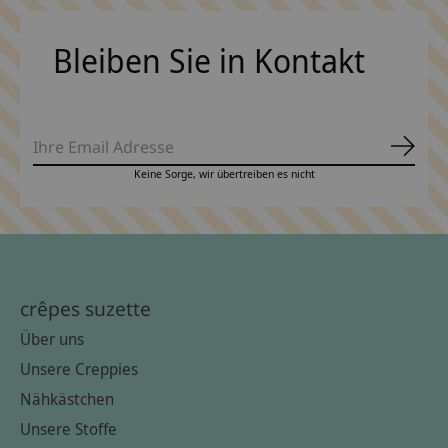
Bleiben Sie in Kontakt
Abonn
Keine Sorge, wir übertreiben es nicht
crêpes suzette
Über uns
Unsere Creppies
Nähkästchen
Unsere Stoffe