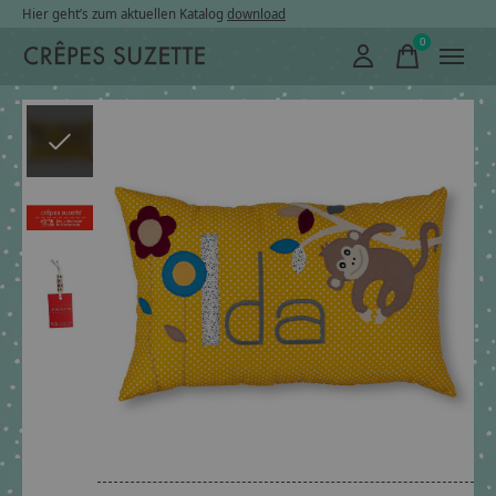
Hier geht’s zum aktuellen Katalog
download
0
items
Slideshow Items