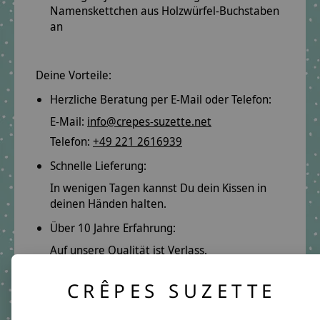
Namenskettchen
aus Holzwürfel-Buchstaben
an
Deine Vorteile:
Herzliche Beratung per E-Mail oder Telefon:
E-Mail:
info@crepes-suzette.net
Telefon:
+49 221 2616939
Schnelle Lieferung:
In wenigen Tagen kannst Du dein Kissen in
deinen Händen halten.
Über 10 Jahre Erfahrung:
Auf unsere Qualität ist Verlass.
Lange Freude garantiert.
CRÊPES SUZETTE
Produktangaben: