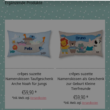
Ergänzende Produkte
Carousel items
crêpes suzette
crêpes suzette
Namenskissen Taufgeschenk
Namenskissen als Geschenk
Arche Noah für Jungs
zur Geburt Kleine
Tierfreunde
The rating of this product is
5
out of 5
€59,90 *
The rating of this product is
5
out
€59,90 *
*Inkl. MwSt. zzgl.
Versandkosten
*Inkl. MwSt. zzgl.
Versandkosten