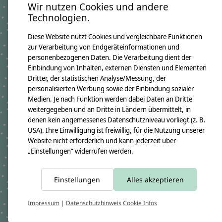
Wir nutzen Cookies und andere
Namenskissen Jasper 2014
GTIN: 4250608108295
Technologien.
Kissenmaße:
Breite ca. 46cm
Diese Website nutzt Cookies und vergleichbare Funktionen
Höhe ca. 30cm
zur Verarbeitung von Endgeräteinformationen und
Material:
personenbezogenen Daten. Die Verarbeitung dient der
100% Baumwollstoff OEKO-TEX 100
Immer dabei ist ein Namensanhänger aus Holzwürfeln
Einbindung von Inhalten, externen Diensten und Elementen
Füllung:
Dritter, der statistischen Analyse/Messung, der
allergikerfreundliche silikonisierte Polyesterfaserbällchen OEKO-TEX
personalisierten Werbung sowie der Einbindung sozialer
100
Medien. Je nach Funktion werden dabei Daten an Dritte
Pflegehinweis:
weitergegeben und an Dritte in Ländern übermittelt, in
Waschbar bei 30°C Schonwäsche, nicht trocknergeeignet
denen kein angemessenes Datenschutzniveau vorliegt (z. B.
Sicherheitshinweise:
USA). Ihre Einwilligung ist freiwillig, für die Nutzung unserer
Die angehangenen Holzwürfel sind nicht für Kinder unter 3 Jahren
geeignet.
Website nicht erforderlich und kann jederzeit über
Angaben zum Hersteller:
„Einstellungen“ widerrufen werden.
crêpes suzette GmbH & Co. KG
Sülzburgstraße 108
50937 Köln
E-Mail:
info@crepes-suzette.net
Einstellungen
Alles akzeptieren
Tel.:
+49 221 2616939
Impressum
|
Datenschutzhinweis
Cookie Infos