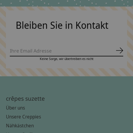
Bleiben Sie in Kontakt
Abonn
Keine Sorge, wir übertreiben es nicht
crêpes suzette
Über uns
Unsere Creppies
Nähkästchen