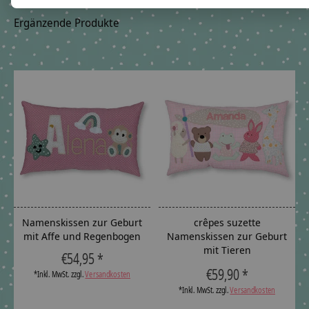
Ergänzende Produkte
Carousel items
Namenskissen zur Geburt
crêpes suzette
mit Affe und Regenbogen
Namenskissen zur Geburt
mit Tieren
€54,95 *
The rating of this product is
5
out
€59,90 *
*Inkl. MwSt. zzgl.
Versandkosten
*Inkl. MwSt. zzgl.
Versandkosten