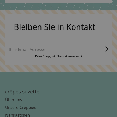
Bleiben Sie in Kontakt
Abonn
Keine Sorge, wir übertreiben es nicht
crêpes suzette
Über uns
Unsere Creppies
Nähkästchen