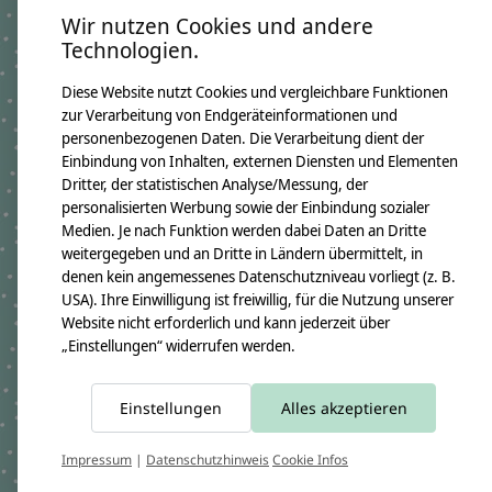
Produktangaben:
Wir nutzen Cookies und andere
Namenskissen Viktoria 2016
Technologien.
GTIN: 4250608109896
Kissenmaße:
Diese Website nutzt Cookies und vergleichbare Funktionen
Breite ca. 46cm
Höhe ca. 30cm
zur Verarbeitung von Endgeräteinformationen und
personenbezogenen Daten. Die Verarbeitung dient der
Material:
100% Baumwollstoff OEKO-TEX 100
Einbindung von Inhalten, externen Diensten und Elementen
Immer dabei ist ein Namensanhänger aus Holzwürfeln
Dritter, der statistischen Analyse/Messung, der
Füllung:
personalisierten Werbung sowie der Einbindung sozialer
allergikerfreundliche silikonisierte Polyesterfaserbällchen OEKO-TEX
100
Medien. Je nach Funktion werden dabei Daten an Dritte
weitergegeben und an Dritte in Ländern übermittelt, in
Pflegehinweis:
Waschbar bei 30°C Schonwäsche, nicht trocknergeeignet
denen kein angemessenes Datenschutzniveau vorliegt (z. B.
Sicherheitshinweise:
USA). Ihre Einwilligung ist freiwillig, für die Nutzung unserer
Die angehangenen Holzwürfel sind nicht für Kinder unter 3 Jahren
Website nicht erforderlich und kann jederzeit über
geeignet.
„Einstellungen“ widerrufen werden.
Angaben zum Hersteller:
crêpes suzette GmbH & Co. KG
Sülzburgstraße 108
50937 Köln
Einstellungen
Alles akzeptieren
E-Mail:
info@crepes-suzette.net
Tel.:
+49 221 2616939
Impressum
|
Datenschutzhinweis
Cookie Infos