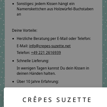
Sonstiges: jedem Kissen hängt ein
Namenskettchen
aus Holzwürfel-Buchstaben
an
Deine Vorteile:
Herzliche Beratung per E-Mail oder Telefon:
E-Mail:
info@crepes-suzette.net
Telefon:
+49 221 2616939
Schnelle Lieferung:
In wenigen Tagen kannst Du dein Kissen in
deinen Händen halten.
Über 10 Jahre Erfahrung:
Auf unsere Qualität ist Verlass.
Lange Freude garantiert.
CRÊPES SUZETTE