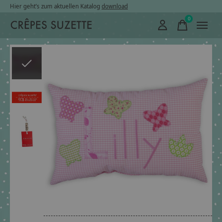
Hier geht’s zum aktuellen Katalog
download
0
items
Slideshow Items