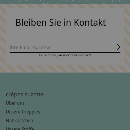
Bleiben Sie in Kontakt
Abonn
Keine Sorge, wir übertreiben es nicht
crêpes suzette
Über uns
Unsere Creppies
Nähkästchen
Unsere Stoffe