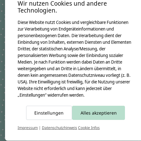
Wir nutzen Cookies und andere
Namenskissen Lilly 2016
GTIN: 4250608109773
Technologien.
Kissenmaße:
Breite ca. 46cm
Diese Website nutzt Cookies und vergleichbare Funktionen
Höhe ca. 30cm
zur Verarbeitung von Endgeräteinformationen und
Material:
personenbezogenen Daten. Die Verarbeitung dient der
100% Baumwollstoff OEKO-TEX 100
Immer dabei ist ein Namensanhänger aus Holzwürfeln
Einbindung von Inhalten, externen Diensten und Elementen
Füllung:
Dritter, der statistischen Analyse/Messung, der
allergikerfreundliche silikonisierte Polyesterfaserbällchen OEKO-TEX
personalisierten Werbung sowie der Einbindung sozialer
100
Medien. Je nach Funktion werden dabei Daten an Dritte
Pflegehinweis:
weitergegeben und an Dritte in Ländern übermittelt, in
Waschbar bei 30°C Schonwäsche, nicht trocknergeeignet
denen kein angemessenes Datenschutzniveau vorliegt (z. B.
Sicherheitshinweise:
USA). Ihre Einwilligung ist freiwillig, für die Nutzung unserer
Die angehangenen Holzwürfel sind nicht für Kinder unter 3 Jahren
geeignet.
Website nicht erforderlich und kann jederzeit über
Angaben zum Hersteller:
„Einstellungen“ widerrufen werden.
crêpes suzette GmbH & Co. KG
Sülzburgstraße 108
50937 Köln
E-Mail:
info@crepes-suzette.net
Einstellungen
Alles akzeptieren
Tel.:
+49 221 2616939
Impressum
|
Datenschutzhinweis
Cookie Infos