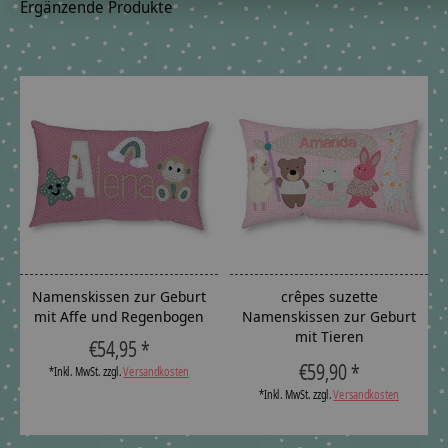
Ergänzende Produkte
Carousel items
Namenskissen zur Geburt
crêpes suzette
mit Affe und Regenbogen
Namenskissen zur Geburt
mit Tieren
€54,95 *
The rating of this product is
5
out
€59,90 *
*Inkl. MwSt. zzgl.
Versandkosten
*Inkl. MwSt. zzgl.
Versandkosten