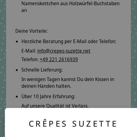
Namenskettchen
aus Holzwürfel-Buchstaben
an
Deine Vorteile:
Herzliche Beratung per E-Mail oder Telefon:
E-Mail:
info@crepes-suzette.net
Telefon:
+49 221 2616939
Schnelle Lieferung:
In wenigen Tagen kannst Du dein Kissen in
deinen Händen halten.
Über 10 Jahre Erfahrung:
Auf unsere Qualität ist Verlass.
Lange Freude garantiert.
CRÊPES SUZETTE
Produktangaben: