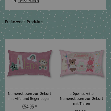
Tel.:
+49 221 2616939
Ergänzende Produkte
Carousel items
Namenskissen zur Geburt
crêpes suzette
mit Affe und Regenbogen
Namenskissen zur Geburt
mit Tieren
€54,95 *
The rating of this product is
5
out