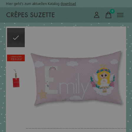
Hier geht’s zum aktuellen Katalog
download
0
items
Slideshow Items