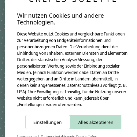
Kissen zu einem besonderen Hingucker im
Kinderzimmer.
Wir nutzen Cookies und andere
Ein personalisiertes Kissen, das nicht nur
Technologien.
praktisch, sondern auch ein wundervolles
Erinnerungsstück für die Familie ist.
Diese Website nutzt Cookies und vergleichbare Funktionen
So funktioniert’s:
zur Verarbeitung von Endgeräteinformationen und
personenbezogenen Daten. Die Verarbeitung dient der
Teile uns einfach den Namen des Kindes mit,
Einbindung von Inhalten, externen Diensten und Elementen
den wir auf das Kissen sticken sollen.
Dritter, der statistischen Analyse/Messung, der
personalisierten Werbung sowie der Einbindung sozialer
Wir fertigen dein Kissen mit viel Liebe und
Medien. Je nach Funktion werden dabei Daten an Dritte
Sorgfalt, sodass es zu einem echten Unikat
weitergegeben und an Dritte in Ländern übermittelt, in
wird.
denen kein angemessenes Datenschutzniveau vorliegt (z. B.
Du erhältst ein wunderschönes,
USA). Ihre Einwilligung ist freiwillig, für die Nutzung unserer
Website nicht erforderlich und kann jederzeit über
personalisiertes
Geschenk zur Taufe
oder
„Einstellungen“ widerrufen werden.
Geschenk zur Geburt
, das garantiert gut
ankommt!
Einstellungen
Alles akzeptieren
Verleihe diesem besonderen Anlass eine
magische Note mit diesem handgefertigten
Namenskissen
– ein perfektes Geschenk für kleine
Impressum
|
Datenschutzhinweis
Cookie Infos