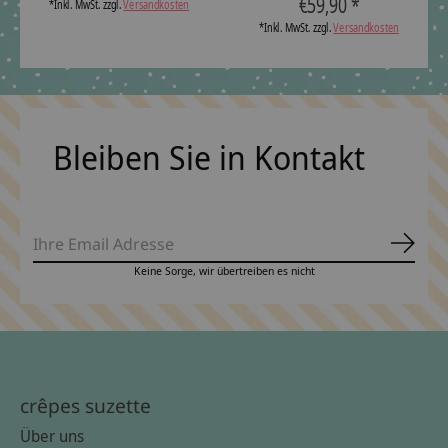
€59,90 *
*Inkl. MwSt. zzgl.
Versandkosten
*Inkl. MwSt. zzgl.
Versandkosten
Bleiben Sie in Kontakt
Abonn
Keine Sorge, wir übertreiben es nicht
crêpes suzette
Über uns