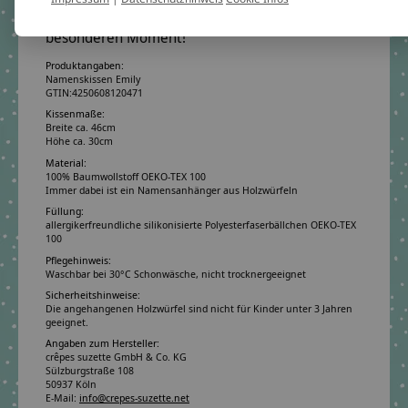
Engel und ein echtes Andenken an einen
besonderen Moment!
Produktangaben:
Namenskissen Emily
GTIN:
4250608120471
Kissenmaße:
Breite ca. 46cm
Höhe ca. 30cm
Material:
100% Baumwollstoff OEKO-TEX 100
Immer dabei ist ein Namensanhänger aus Holzwürfeln
Füllung:
allergikerfreundliche silikonisierte Polyesterfaserbällchen OEKO-TEX
100
Pflegehinweis:
Waschbar bei 30°C Schonwäsche, nicht trocknergeeignet
Sicherheitshinweise:
Die angehangenen Holzwürfel sind nicht für Kinder unter 3 Jahren
geeignet.
Angaben zum Hersteller:
crêpes suzette GmbH & Co. KG
Sülzburgstraße 108
50937 Köln
E-Mail:
info@crepes-suzette.net