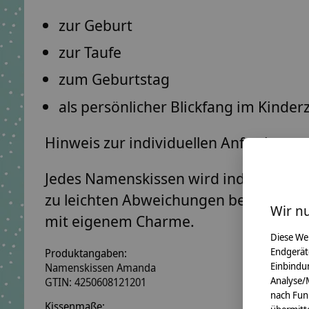
zur Geburt
zur Taufe
zum Geburtstag
als persönlicher Blickfang im Kinde
Hinweis zur individuellen Anfertigung:
Jedes Namenskissen wird individuell fü
zu leichten Abweichungen bei einzeln
Wir n
mit eigenem Charme.
Diese We
Endgerät
Produktangaben:
Einbindun
Namenskissen Amanda
Analyse/
GTIN:
4250608121201
nach Fun
Kissenmaße: