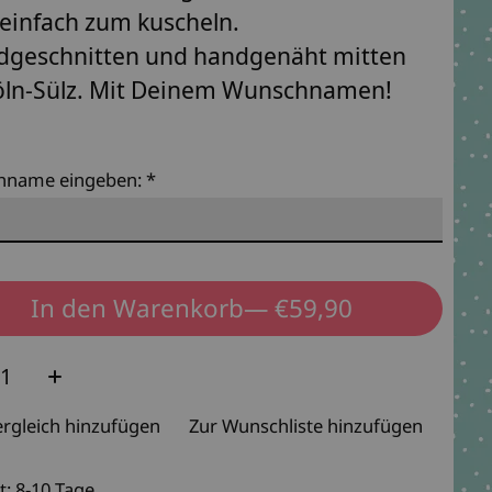
einfach zum kuscheln.
dgeschnitten und handgenäht mitten
öln-Sülz. Mit Deinem Wunschnamen!
hname eingeben:
*
In den Warenkorb
— €59,90
e:
rgleich hinzufügen
Zur Wunschliste hinzufügen
t: 8-10 Tage