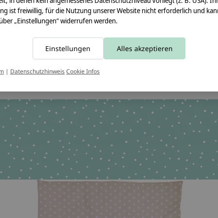
lt, in denen kein angemessenes Datenschutzniveau vorliegt (z. B. USA). Ih
ung ist freiwillig, für die Nutzung unserer Website nicht erforderlich und ka
Angaben zum Hersteller:
 über „Einstellungen“ widerrufen werden.
crêpes suzette GmbH & C
Sülzburgstraße 108
50937 Köln
Einstellungen
Alles akzeptieren
E-Mail:
info@crepes-suzet
Tel.:
+49 221 2616939
um
|
Datenschutzhinweis
Cookie Infos
chen OEKO-TEX 100