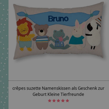
crêpes suzette Namenskissen als Geschenk zur
Geburt Kleine Tierfreunde
The rating of this product is
5
out of 5