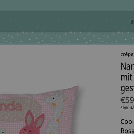
I
crêpe
Nam
mit
gest
€59
*Inkl. 
Cool
Rosa