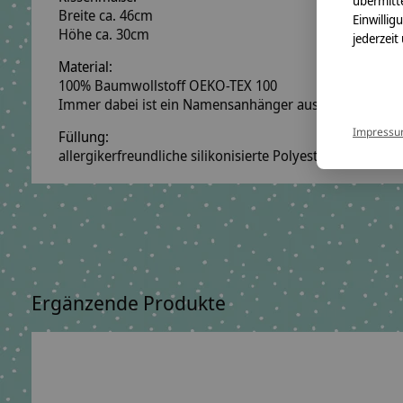
übermitte
Breite ca. 46cm
Einwillig
Höhe ca. 30cm
jederzeit
Material:
100% Baumwollstoff OEKO-TEX 100
Immer dabei ist ein Namensanhänger aus Holzwürfeln
Impress
Füllung:
allergikerfreundliche silikonisierte Polyesterfaserbäll
Ergänzende Produkte
Carousel items