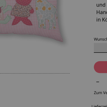
und 
Han
in K
Wunsc
Meng
Zum Ve
Lieferzei