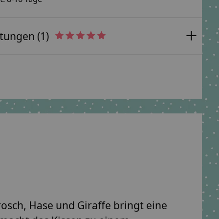
tungen (1)
The rating of this product is
5
out of 5
rosch, Hase und Giraffe bringt eine