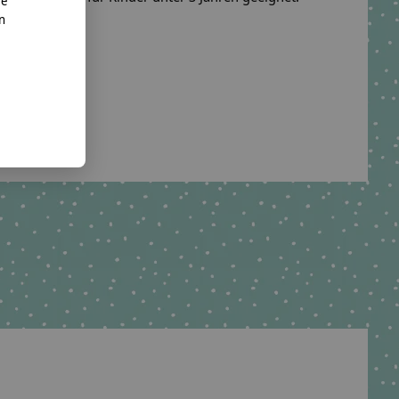
re
nn
o. KG
te.net