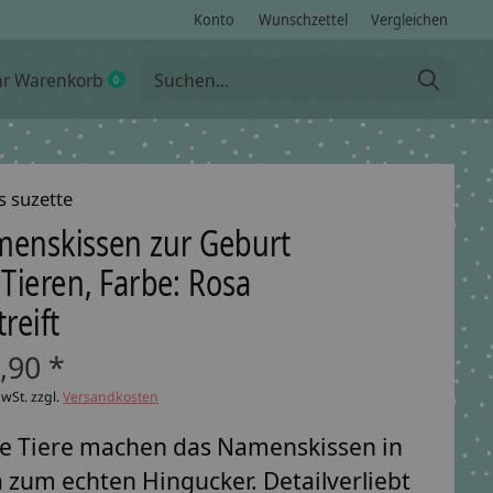
Konto
Wunschzettel
Vergleichen
hr Warenkorb
0
items
s suzette
enskissen zur Geburt
 Tieren, Farbe: Rosa
reift
,90 *
MwSt. zzgl.
Versandkosten
e Tiere machen das Namenskissen in
 zum echten Hingucker. Detailverliebt