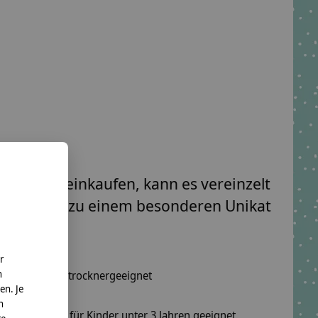
 saisonal einkaufen, kann es vereinzelt
des Kissen zu einem besonderen Unikat
r
n
wäsche, nicht trocknergeeignet
en. Je
n
el sind nicht für Kinder unter 3 Jahren geeignet.