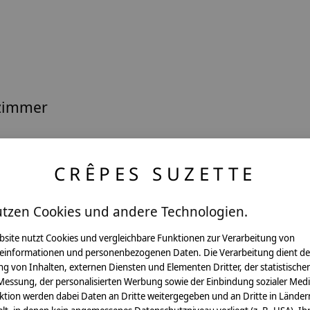
rzimmer
CRÊPES SUZETTE
r dich angefertigt. Da wir ausgewählte Stoffe
en Stoffdetails kommen. Genau das macht je
utzen Cookies und andere Technologien.
bsite nutzt Cookies und vergleichbare Funktionen zur Verarbeitung von
einformationen und personenbezogenen Daten. Die Verarbeitung dient de
Pflegehinweis:
g von Inhalten, externen Diensten und Elementen Dritter, der statistische
Waschbar bei 30°C Schon
Messung, der personalisierten Werbung sowie der Einbindung sozialer Medi
Sicherheitshinweise:
ktion werden dabei Daten an Dritte weitergegeben und an Dritte in Länder
Die angehängten Holzwürf