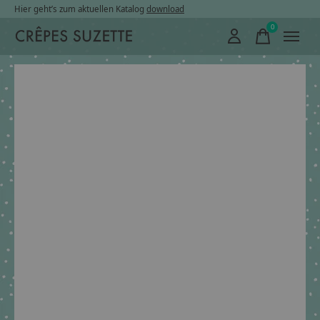
Hier geht’s zum aktuellen Katalog
download
0
items