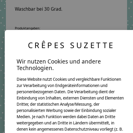
Waschbar bei 30 Grad.
Produktangaben:
Rollmäppchen Dino
GTIN: 4250608116061
CRÊPES SUZETTE
Mäppchenmaße:
Breite ca. 51cm
Höhe ca. 14cm
Wir nutzen Cookies und andere
Material:
100% Baumwollstoff OEKO-TEX 100
Technologien.
100% Baumwollband mit Latex-Polyesterband
Pflegehinweis:
Diese Website nutzt Cookies und vergleichbare Funktionen
Waschbar bei 30°C Schonwäsche, nicht trocknergeeignet
zur Verarbeitung von Endgeräteinformationen und
Angaben zum Hersteller:
personenbezogenen Daten. Die Verarbeitung dient der
crêpes suzette GmbH & Co. KG
Sülzburgstraße 108
Einbindung von Inhalten, externen Diensten und Elementen
50937 Köln
Dritter, der statistischen Analyse/Messung, der
E-Mail:
info@crepes-suzette.net
Tel.:
+49 221 2616939
personalisierten Werbung sowie der Einbindung sozialer
Medien. Je nach Funktion werden dabei Daten an Dritte
weitergegeben und an Dritte in Ländern übermittelt, in
denen kein angemessenes Datenschutzniveau vorliegt (z. B.