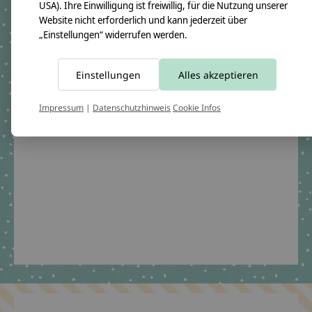
Ergänzende Produkte
USA). Ihre Einwilligung ist freiwillig, für die Nutzung unserer
Website nicht erforderlich und kann jederzeit über
Carousel items
„Einstellungen“ widerrufen werden.
Einstellungen
Alles akzeptieren
Impressum
|
Datenschutzhinweis
Cookie Infos
Stoffschultüte,
Schultüte aus Stoff,
Dinosaurier
€69,90 *
*Inkl. MwSt. zzgl.
Versandkosten