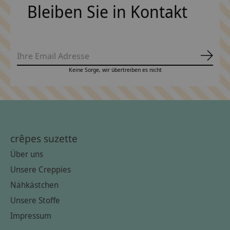
Bleiben Sie in Kontakt
Abonn
Keine Sorge, wir übertreiben es nicht
crêpes suzette
Über uns
Unsere Creppies
Nähkästchen
Unsere Stoffe
Impressum