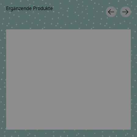
Ergänzende Produkte
Carousel items
Geschwisterschultüte
Tasche für
Geschwistersch
aus Stoff mit Rakete
Stoffschultüten ,
aus Stoff mit
und Wunschnamen
Regenschutz für die
dunkelblau, he
Schultüte
€34,90 *
€39,90 
€6,09 *
*Inkl. MwSt. zzgl.
*Inkl. MwSt. zzg
Versandkosten
Versandkoste
*Inkl. MwSt. zzgl.
Versandkosten