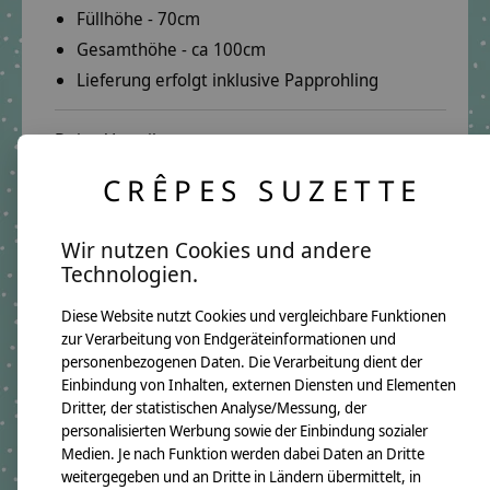
Füllhöhe - 70cm
Gesamthöhe - ca 100cm
Lieferung erfolgt inklusive Papprohling
Deine Vorteile:
Herzliche Beratung per E-Mail oder Telefon:
CRÊPES SUZETTE
E-Mail:
info@crepes-suzette.net
Telefon:
+49 221 2616939
Wir nutzen Cookies und andere
Technologien.
Schnelle Lieferung:
In wenigen Tagen kannst Du deine Schultüte in
Diese Website nutzt Cookies und vergleichbare Funktionen
deinen Händen halten.
zur Verarbeitung von Endgeräteinformationen und
personenbezogenen Daten. Die Verarbeitung dient der
Über 10 Jahre Erfahrung:
Einbindung von Inhalten, externen Diensten und Elementen
Auf unsere Qualität ist Verlass.
Dritter, der statistischen Analyse/Messung, der
personalisierten Werbung sowie der Einbindung sozialer
Lange Freude garantiert.
Medien. Je nach Funktion werden dabei Daten an Dritte
weitergegeben und an Dritte in Ländern übermittelt, in