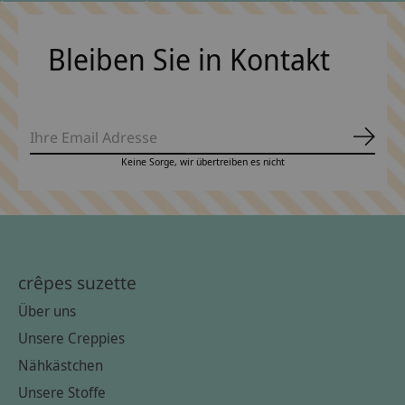
Bleiben Sie in Kontakt
Abonn
Keine Sorge, wir übertreiben es nicht
crêpes suzette
Über uns
Unsere Creppies
Nähkästchen
Unsere Stoffe