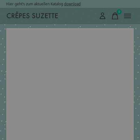
Hier geht’s zum aktuellen Katalog
download
0
items