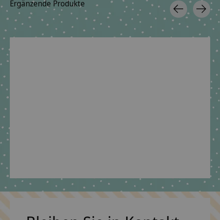
Ergänzende Produkte
Carousel items
Geschwisterschultüte
Stoffschultüten -
aus Stoff mit Pferd
Tasche
€39,90 *
€6,09 *
*Inkl. MwSt. zzgl.
*Inkl. MwSt. zzgl.
Versandkosten
Versandkosten