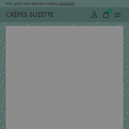
Hier geht’s zum aktuellen Katalog
download
0
items