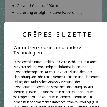
Gesamthöhe - ca 100cm
Lieferung erfolgt inklusive Papprohling
Deine Vorteile:
CRÊPES SUZETTE
Herzliche Beratung per E-Mail oder Telefon:
E-Mail:
info@crepes-suzette.net
Wir nutzen Cookies und andere
Telefon:
+49 221 2616939
Technologien.
Schnelle Lieferung:
Diese Website nutzt Cookies und vergleichbare Funktionen
In wenigen Tagen kannst Du deine Schultüte in
zur Verarbeitung von Endgeräteinformationen und
deinen Händen halten.
personenbezogenen Daten. Die Verarbeitung dient der
Über 10 Jahre Erfahrung:
Einbindung von Inhalten, externen Diensten und Elementen
Dritter, der statistischen Analyse/Messung, der
Auf unsere Qualität ist Verlass.
personalisierten Werbung sowie der Einbindung sozialer
Lange Freude garantiert.
Medien. Je nach Funktion werden dabei Daten an Dritte
weitergegeben und an Dritte in Ländern übermittelt, in
denen kein angemessenes Datenschutzniveau vorliegt (z. B.
Produktangaben:
USA). Ihre Einwilligung ist freiwillig, für die Nutzung unserer