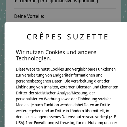
Lieferung erfolgt inklusive Papprohling
Deine Vorteile:
Herzliche Beratung per E-Mail oder Telefon:
CRÊPES SUZETTE
E-Mail:
info@crepes-suzette.net
Telefon:
+49 221 2616939
Wir nutzen Cookies und andere
Schnelle Lieferung:
Technologien.
In wenigen Tagen kannst Du deine Schultüte in
deinen Händen halten.
Diese Website nutzt Cookies und vergleichbare Funktionen
zur Verarbeitung von Endgeräteinformationen und
Über 10 Jahre Erfahrung:
personenbezogenen Daten. Die Verarbeitung dient der
Auf unsere Qualität ist Verlass.
Einbindung von Inhalten, externen Diensten und Elementen
Dritter, der statistischen Analyse/Messung, der
Lange Freude garantiert.
personalisierten Werbung sowie der Einbindung sozialer
Medien. Je nach Funktion werden dabei Daten an Dritte
weitergegeben und an Dritte in Ländern übermittelt, in
Produktangaben:
denen kein angemessenes Datenschutzniveau vorliegt (z. B.
Schultüte Vincent 2020
GTIN: 4250608113282
USA). Ihre Einwilligung ist freiwillig, für die Nutzung unserer