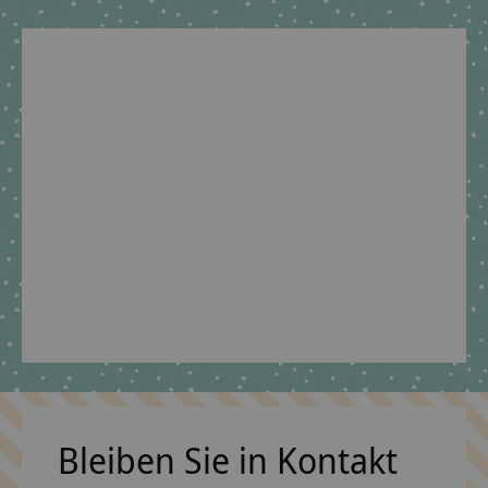
Geschwisterschultüte
Stoffschultüten -
aus Stoff Roboter und
Tasche
Wunschnamen
€6,09 *
€39,90 *
*Inkl. MwSt. zzgl.
Versandkosten
*Inkl. MwSt. zzgl.
Versandkosten
Bleiben Sie in Kontakt