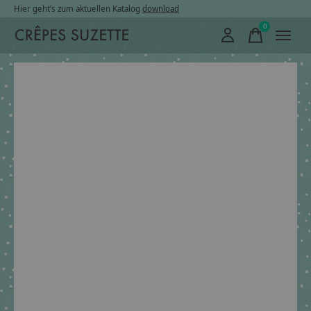
Hier geht’s zum aktuellen Katalog
download
0
items