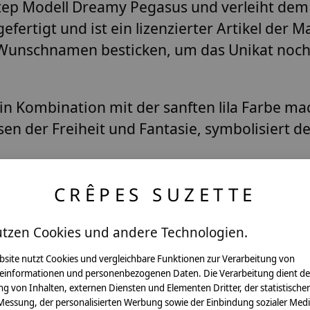
Step Modell Dreamy Pegasus
und verleiht dem
efertigt und ist ein
lizenzierter Artikel
der Ma
Wunschnamen
besticken, um das Unikat noch
in Kombination mit der sanften lila Farbe ma
en der Freiheit und Fantasie, symbolisiert de
m, robustem Stoff, bietet die Schultüte nich
CRÊPES SUZETTE
pflegeleicht.
m zzgl. Bindestoff bietet ausreichend Platz f
utzen Cookies und andere Technologien.
s der Schulanfang auch durch die Schultüte 
bsite nutzt Cookies und vergleichbare Funktionen zur Verarbeitung von
te kann mit dem
Wunschnamen
Ihres Kindes 
einformationen und personenbezogenen Daten. Die Verarbeitung dient de
g von Inhalten, externen Diensten und Elementen Dritter, der statistische
rleiht.
Messung, der personalisierten Werbung sowie der Einbindung sozialer Medi