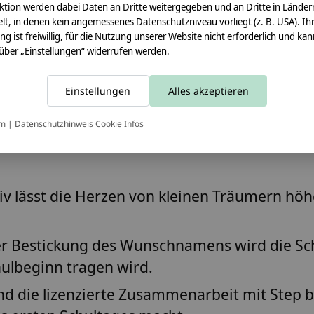
ktion werden dabei Daten an Dritte weitergegeben und an Dritte in Länder
wird mit viel Liebe und Präzision in Köln gefe
lt, in denen kein angemessenes Datenschutzniveau vorliegt (z. B. USA). Ih
ung ist freiwillig, für die Nutzung unserer Website nicht erforderlich und ka
 über „Einstellungen“ widerrufen werden.
 lizenziertes Step by Step Produkt und wurde s
ein harmonisches Gesamtbild gewährleistet, 
Einstellungen
Alles akzeptieren
um
|
Datenschutzhinweis
Cookie Infos
iv
lässt die Herzen von kleinen Träumern höh
er
Bestickung des Wunschnamens
wird die Sc
hulbeginn tragen wird.
 die lizenzierte Zusammenarbeit mit Step by 