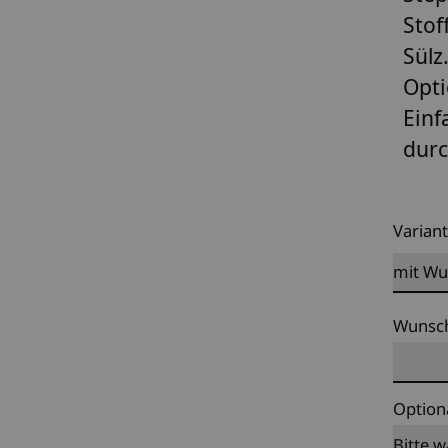
Stof
Sülz
Opti
Einf
durc
Varian
Wunsch
Option