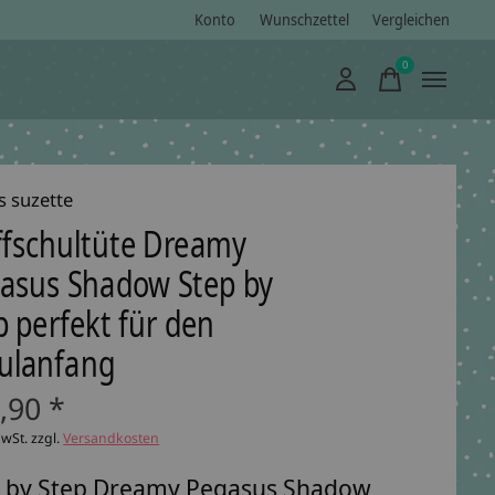
Konto
Wunschzettel
Vergleichen
0
items
s suzette
ffschultüte Dreamy
asus Shadow Step by
p perfekt für den
ulanfang
,90 *
MwSt. zzgl.
Versandkosten
p by Step Dreamy Pegasus Shadow