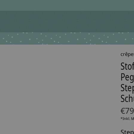
crêpe
Sto
Peg
Ste
Sch
€79
*Inkl. 
Ste