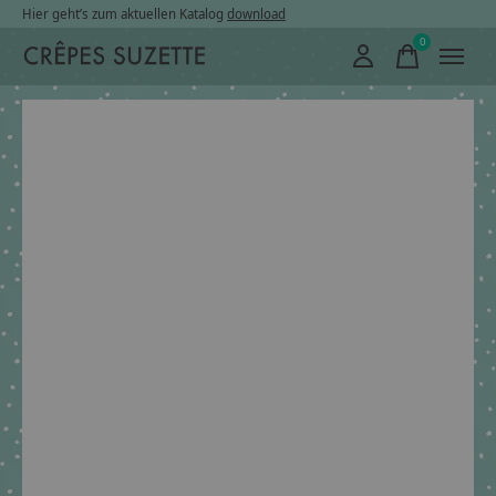
Hier geht’s zum aktuellen Katalog
download
0
items