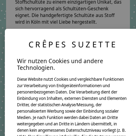
Stoffschultüte
zu einem einzigartigen Unikat, das
sich hervorragend als
Schultüten-Geschenk
eignet. Die
handgefertigte Schultüte aus Stoff
wird in Köln mit viel Liebe hergestellt.
Die
exklusiv lizenzierte Step by Step Schultüte
ist
perfekt auf den Schulranzen „Cat Lilly“
CRÊPES SUZETTE
abgestimmt und kann mit dem separat
erhältlichen
Schultütenkissen
im Handumdrehen
zum
kuscheligen Erinnerungsstück
umfunktioniert
Wir nutzen Cookies und andere
werden.
Technologien.
Farben & Design:
Gelb, Koralle, Mint – fröhlich,
Diese Website nutzt Cookies und vergleichbare Funktionen
kindgerecht und liebevoll gestaltet.
zur Verarbeitung von Endgeräteinformationen und
personenbezogenen Daten. Die Verarbeitung dient der
Perfekt für den Schulanfang: eine
personalisierte
Einbindung von Inhalten, externen Diensten und Elementen
Schultüte mit Katze
, handgefertigt und exklusiv –
Dritter, der statistischen Analyse/Messung, der
ein
bleibendes Erinnerungsstück
, das Kinderaugen
personalisierten Werbung sowie der Einbindung sozialer
strahlen lässt!
Medien. Je nach Funktion werden dabei Daten an Dritte
weitergegeben und an Dritte in Ländern übermittelt, in
Produktangaben:
denen kein angemessenes Datenschutzniveau vorliegt (z. B.
Schultüte Cat Lilly